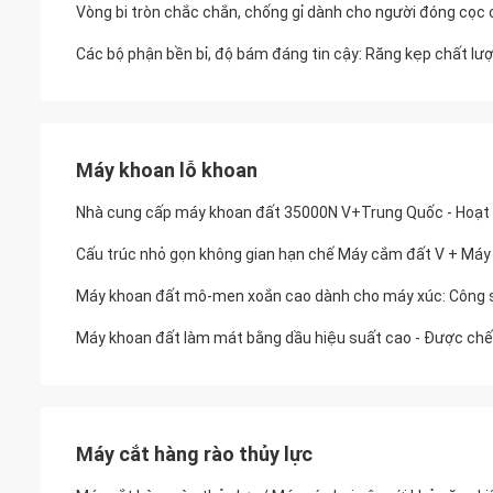
Vòng bi tròn chắc chắn, chống gỉ dành cho người đóng cọc 
Các bộ phận bền bỉ, độ bám đáng tin cậy: Răng kẹp chất l
Máy khoan lỗ khoan
Nhà cung cấp máy khoan đất 35000N V+Trung Quốc - Hoạt động
Cấu trúc nhỏ gọn không gian hạn chế Máy cắm đất V + Máy c
Máy khoan đất mô-men xoắn cao dành cho máy xúc: Công su
Máy khoan đất làm mát bằng dầu hiệu suất cao - Được chế
Máy cắt hàng rào thủy lực