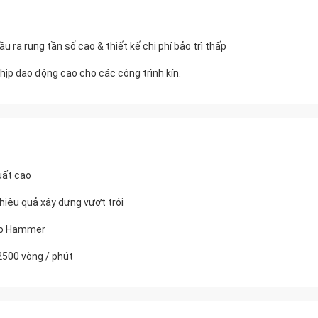
ầu ra rung tần số cao & thiết kế chi phí bảo trì thấp
nhịp dao động cao cho các công trình kín.
uất cao
 hiệu quả xây dựng vượt trội
bro Hammer
2500 vòng / phút