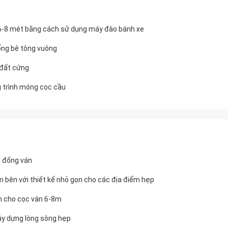
 6-8 mét bằng cách sử dụng máy đào bánh xe
ống bê tông vuông
 đất cứng
g trình móng cọc cầu
 đống ván
m bên với thiết kế nhỏ gọn cho các địa điểm hẹp
h cho cọc ván 6-8m
ây dựng lòng sông hẹp