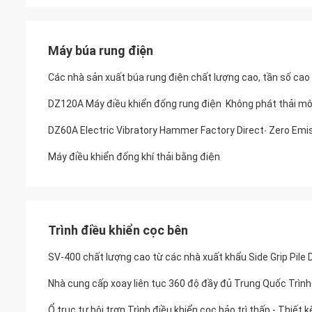
Máy búa rung điện
Các nhà sản xuất búa rung điện chất lượng cao, tần số cao
DZ120A Máy điều khiển đống rung điện ️ Không phát thải m
DZ60A Electric Vibratory Hammer Factory Direct∙ Zero Emi
Máy điều khiển đống khí thải bằng điện
Trình điều khiển cọc bên
SV-400 chất lượng cao từ các nhà xuất khẩu Side Grip Pile D
Ổ trục tự bôi trơn Trình điều khiển cọc bảo trì thấp - Thiết