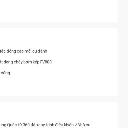
g tác động cao mỗi cú đánh
nhất dòng chảy bơm kép FV800
h nặng
Các nhà xuất khẩu cao tần số rung động đầu ra 360 độ Ứng dụng điều khiển √ bộ sưu tập cơ chế xoay đầy đủ Được sản xuất tại Trung Quốc từ 360 độ xoay trình điều khiển √ Nhà cung cấp Trung Quốc