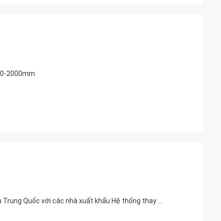
 600-2000mm
Nhà cung cấp xoay liên tục 360 độ đầy đủ Trung Quốc Trình điều khiển cọc kẹp bên - Nhà cung cấp đầu dẫn động nghiêng hai chiều Trung Quốc với các nhà xuất khẩu Hệ thống thay đổi công cụ nhanh