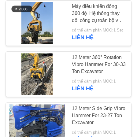
GIÁ
Máy điều khiển đống
360 độ ️ Hệ thống thay
38
đổi công cụ toàn bộ và
SƠ
Trình điều khiển cọc
điều khiển vị trí chính
có thể đàm phán MOQ:1 Set
ĐỒ
xác cho máy đào 30-33T
LIÊN HỆ
máy xúc mini
TRANG
WEB
12 Meter 360° Rotation
Vibro Hammer For 30-33
Ton Excavator
PRIVACY
30
có thể đàm phán MOQ:1
POLICY
LIÊN HỆ
Thiết bị đóng cọc bê
tông
12 Meter Side Grip Vibro
Hammer For 23-27 Ton
Excavator
có thể đàm phán MOQ:1