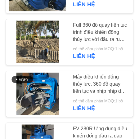
CHÚNG
LIÊN HỆ
TÔI
Full 360 độ quay liên tục
14
THAM
trình điều khiển đống
thủy lực với đầu ra rung
QUAN
Máy búa rung điện
tần số cao & thiết kế chi
có thể đàm phán MOQ:1 bộ
NHÀ
phí bảo trì thấp
LIÊN HỆ
MÁY
Máy điều khiển đống
KIỂM
thủy lực. 360 độ quay
liên tục và nhịp nhịp dao
SOÁT
43
động cao cho các công
có thể đàm phán MOQ:1 bộ
CHẤT
Trình điều khiển cọc
trình kín.
LIÊN HỆ
LƯỢNG
bên
FV-280R Ứng dụng điều
LIÊN
khiển đống đầu ra dao