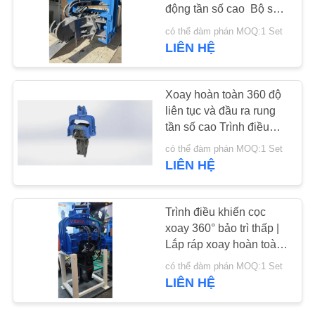
HỆ
động tần số cao ️ Bộ sợi
xoắn đầy đủ & Năng
CHÚNG
có thể đàm phán MOQ:1 Set
lượng va chạm 335 kN
LIÊN HỆ
25
TÔI
Bốn trình điều khiển
Xoay hoàn toàn 360 độ
TIN
đống kỳ lạ
liên tục và đầu ra rung
TỨC
tần số cao Trình điều
khiển cọc thủy lực cho
có thể đàm phán MOQ:1 Set
máy xúc 12-17T
CÁC
LIÊN HỆ
TRƯỜNG
15
HỢP
Trình điều khiển cọc
Máy điều khiển 360
xoay 360° bảo trì thấp |
Lắp ráp xoay hoàn toàn
độ
YÊU
+ Rung tần số cao 372
có thể đàm phán MOQ:1 Set
kN
CẦU
LIÊN HỆ
BÁO