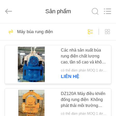
-
2026
Shanghai
Sản phẩm
Yekun
Construction
Machinery
Co.,
Ltd..
NHÀ
113
All
Rights
Máy búa rung điện
Reserved.
Tài xế cọc thủy lực
CÁC
Các nhà sản xuất búa
SẢN
rung điện chất lượng
PHẨM
cao, tần số cao và không
phát thải môi trường
có thể đàm phán MOQ:1 đơn vị
ngoài trời nhạy cảm
HIỂN
LIÊN HỆ
Trung Quốc
86
THỊ
VR
DZ120A Máy điều khiển
Máy xúc đóng cọc
đống rung điện ️ Không
phát thải môi trường
VỀ
ngoài trời nhạy cảm &
có thể đàm phán MOQ:1 đơn vị