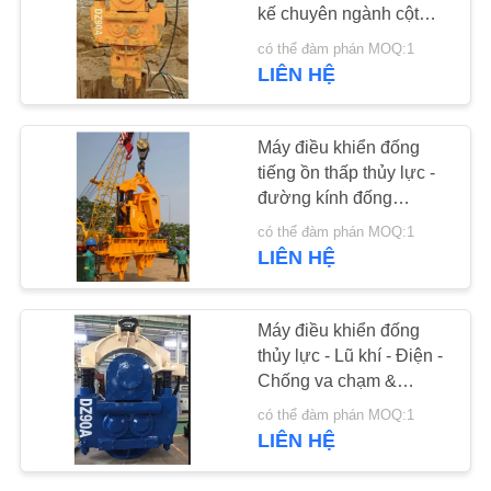
HỆ
kế chuyên ngành cột
tấm thép
CHÚNG
có thể đàm phán MOQ:1
LIÊN HỆ
25
TÔI
Bốn trình điều khiển
Máy điều khiển đống
TIN
đống kỳ lạ
tiếng ồn thấp thủy lực -
TỨC
đường kính đống
1200mm & rung động
có thể đàm phán MOQ:1
hiệu quả 1050RPM
CÁC
LIÊN HỆ
TRƯỜNG
15
HỢP
Máy điều khiển đống
Máy điều khiển 360
thủy lực - Lũ khí - Điện -
Chống va chạm &
độ
YÊU
2000mm Diameter đống
có thể đàm phán MOQ:1
tối đa
CẦU
LIÊN HỆ
BÁO