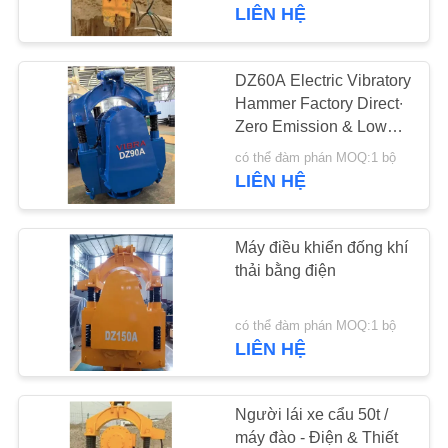
CHÚNG
Điều chỉnh tần số va
LIÊN HỆ
chạm cho đống 600-
TÔI
2000mm
DZ60A Electric Vibratory
14
THAM
Hammer Factory Direct∙
Zero Emission & Low
QUAN
Máy búa rung điện
Noise Eco Friendly
có thể đàm phán MOQ:1 bộ
NHÀ
Operation cho môi
LIÊN HỆ
trường nhạy cảm
MÁY
Máy điều khiển đống khí
KIỂM
thải bằng điện
SOÁT
43
có thể đàm phán MOQ:1 bộ
CHẤT
Trình điều khiển cọc
LIÊN HỆ
LƯỢNG
bên
Người lái xe cẩu 50t /
LIÊN
máy đào - Điện & Thiết