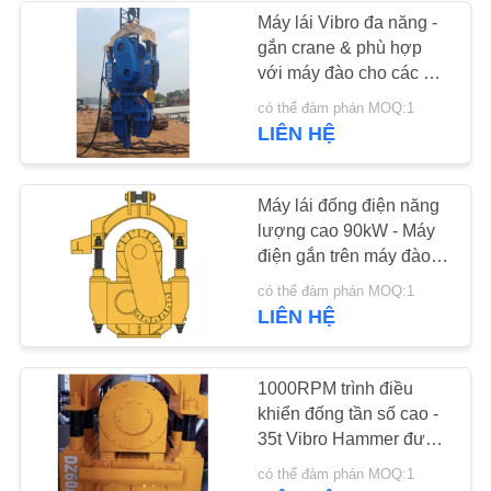
GIÁ
Máy lái Vibro đa năng -
gắn crane & phù hợp
38
với máy đào cho các dự
SƠ
Trình điều khiển cọc
án xây dựng
có thể đàm phán MOQ:1
ĐỒ
LIÊN HỆ
máy xúc mini
TRANG
WEB
Máy lái đống điện năng
lượng cao 90kW - Máy
điện gắn trên máy đào
PRIVACY
để chiết xuất đống giấy
30
có thể đàm phán MOQ:1
POLICY
LIÊN HỆ
Thiết bị đóng cọc bê
tông
1000RPM trình điều
khiển đống tần số cao -
35t Vibro Hammer được
gắn trên máy lướt để
có thể đàm phán MOQ:1
đắp đống bê tông