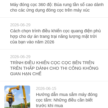
HỆ
Máy đóng cọc 360 độ: Búa rung tần số cao dành
cho các ứng dụng đóng cọc trên máy xúc
CHÚNG
TÔI
2026-06-29
Cách chọn trình điều khiển cọc quang điện phù
TIN
hợp cho dự án trang trại năng lượng mặt trời
TỨC
của bạn vào năm 2026
CÁC
2026-06-29
TRÌNH ĐIỀU KHIỂN CỌC CỌC BÊN TRÊN
TRƯỜNG
TRÊN THẤP DÀNH CHO THI CÔNG KHÔNG
HỢP
GIAN HẠN CHẾ
YÊU
2026-06-15
Hướng dẫn mua sắm máy đóng
CẦU
cọc tấm: Những điều cần biết
BÁO
trước khi mua