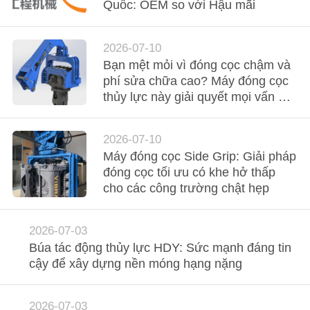
CHÚNG
Quốc: OEM so với Hậu mãi
TÔI
2026-07-10
Bạn mệt mỏi vì đóng cọc chậm và
THAM
phí sửa chữa cao? Máy đóng cọc
QUAN
thủy lực này giải quyết mọi vấn đề
đau đầu của bạn
NHÀ
MÁY
2026-07-10
Máy đóng cọc Side Grip: Giải pháp
đóng cọc tối ưu có khe hở thấp
KIỂM
cho các công trường chật hẹp
SOÁT
CHẤT
2026-07-03
Búa tác động thủy lực HDY: Sức mạnh đáng tin
LƯỢNG
cậy để xây dựng nền móng hạng nặng
LIÊN
2026-07-03