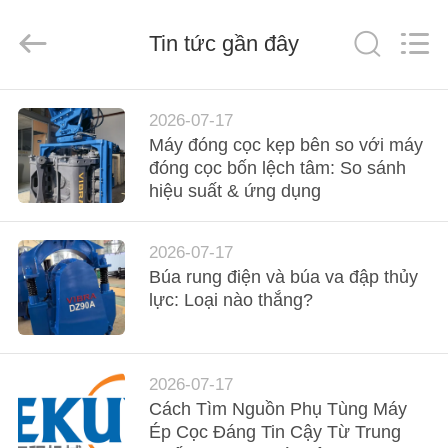
-
2026
Shanghai
Tin tức gần đây
Yekun
Construction
Machinery
Co.,
Ltd..
NHÀ
All
Rights
2026-07-17
Reserved.
Máy đóng cọc kẹp bên so với máy
CÁC
đóng cọc bốn lệch tâm: So sánh
hiệu suất & ứng dụng
SẢN
PHẨM
2026-07-17
Búa rung điện và búa va đập thủy
HIỂN
lực: Loại nào thắng?
THỊ
VR
2026-07-17
Cách Tìm Nguồn Phụ Tùng Máy
VỀ
Ép Cọc Đáng Tin Cậy Từ Trung