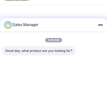
GIÁ
SƠ
Sales Manager
ĐỒ
TRANG
9:49 AM
WEB
loading...
Good day, what product are you looking for?
PRIVACY
Danh mục phổ biến
Tất cả
POLICY
các
Tài xế cọc thủy lực
Máy xúc đóng cọc
Trình điều khiển cọc
Máy búa rung điện
bên