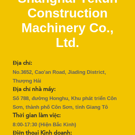
CHÚNG
Construction
TÔI
Machinery Co.,
THAM
Ltd.
QUAN
NHÀ
MÁY
Địa chỉ:
Để lại lời nhắn
No.3652, Cao'an Road, Jiading District,
KIỂM
Thượng Hải
Chúng tôi sẽ gọi lại cho bạn sớm!
SOÁT
Địa chỉ nhà máy:
Số 788, đường Honghu, Khu phát triển Côn
CHẤT
Sơn, thành phố Côn Sơn, tỉnh Giang Tô
LƯỢNG
Thời gian làm việc:
8:00-17:30 (Hiện Bắc Kinh)
LIÊN
Điện thoại Kinh doanh: