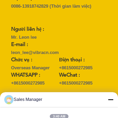
HỆ
0086-13918742829
(Thời gian làm việc)
CHÚNG
TÔI
Người liên hệ :
TIN
Mr. Leon lee
Gửi đi
E-mail :
TỨC
leon_lee@vibracn.com
Chức vụ :
Điện thoại :
CÁC
Overseas Manager
+8615000272985
TRƯỜNG
WHATSAPP :
WeChat :
HỢP
+8615000272985
+8615000272985
YÊU
Sales Manager
CẦU
Người liên hệ :
BÁO
Mr. Joe Feng
3:40 AM