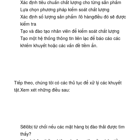
CHÚNG
Xác định tiêu chuẩn chất lượng cho từng sản phẩm
Lựa chọn phương pháp kiểm soát chất lượng
TÔI
Xác định số lượng sản phẩm /
lô hàng
điều đó sẽ được
kiểm tra
Tạo và đào tạo nhân viên để kiểm soát chất lượng
THAM
Tạo một hệ thống thông tin liên lạc để báo cáo các
QUAN
khiếm khuyết hoặc các vấn đề tiềm ẩn.
NHÀ
MÁY
KIỂM
Tiếp theo, chúng tôi có các thủ tục để xử lý các khuyết
tật.Xem xét những điều sau:
SOÁT
CHẤT
LƯỢNG
Sẽ
lô
bị từ chối nếu các mặt hàng bị đào thải được tìm
LIÊN
thấy?