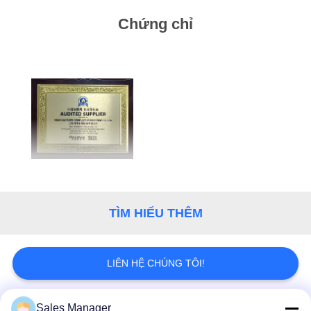
GIÁ
Chứng chỉ
SƠ
ĐỒ
TRANG
WEB
PRIVACY
POLICY
TÌM HIỂU THÊM
LIÊN HỆ CHÚNG TÔI!
Sales Manager