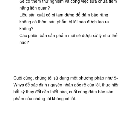
Sẽ có thêm thử nghiệm và công việc sửa chữa tiềm
HỆ
năng liên quan?
CHÚNG
Liệu sản xuất có bị tạm dừng để đảm bảo rằng
không có thêm sản phẩm bị lỗi nào được tạo ra
TÔI
không?
Các phiên bản sản phẩm mới sẽ được xử lý như thế
TIN
nào?
TỨC
CÁC
Cuối cùng, chúng tôi sử dụng một phương pháp như 5-
TRƯỜNG
Whys để xác định nguyên nhân gốc rễ của lỗi, thực hiện
HỢP
bất kỳ thay đổi cần thiết nào, cuối cùng đảm bảo sản
phẩm của chúng tôi không có lỗi.
YÊU
CẦU
BÁO