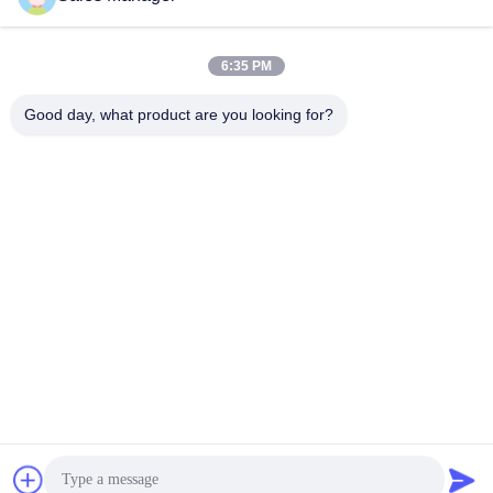
Danh mục phổ biến
Tất cả
các
6:35 PM
Tài xế cọc thủy lực
Máy xúc đóng cọc
Good day, what product are you looking for?
Trình điều khiển cọc
Máy búa rung điện
bên
Bốn trình điều khiển
Máy điều khiển 360
đống kỳ lạ
độ
Trình điều khiển cọc
Thiết bị đóng cọc bê
máy xúc mini
tông
Đăng ký