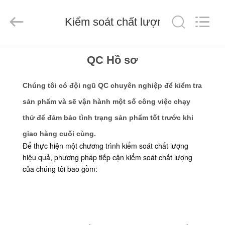
-
2026
Shanghai
Kiểm soát chất lượng
Yekun
Construction
Machinery
Co.,
Ltd..
NHÀ
All
QC Hồ sơ
Rights
Reserved.
CÁC
Chúng tôi có đội ngũ QC chuyên nghiệp để kiểm tra
SẢN
sản phẩm và sẽ vận hành một số công việc chạy
PHẨM
thử để đảm bảo tình trạng sản phẩm tốt trước khi
giao hàng cuối cùng.
Để thực hiện một chương trình kiểm soát chất lượng
HIỂN
hiệu quả, phương pháp tiếp cận kiểm soát chất lượng
THỊ
của chúng tôi bao gồm:
VR
VỀ