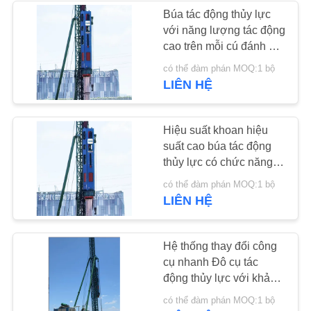
GIÁ
Búa tác động thủy lực
với năng lượng tác động
38
cao trên mỗi cú đánh và
SƠ
Trình điều khiển cọc
vận hành thân thiện với
có thể đàm phán MOQ:1 bộ
ĐỒ
môi trường ít tiếng ồn –
LIÊN HỆ
máy xúc mini
HDY22 để đóng cọc
TRANG
đáng tin cậy
WEB
Hiệu suất khoan hiệu
suất cao búa tác động
thủy lực có chức năng
PRIVACY
điều khiển vị trí chính
30
có thể đàm phán MOQ:1 bộ
POLICY
xác & Bộ máy xoay đầy
LIÊN HỆ
Thiết bị đóng cọc bê
đủ
tông
Hệ thống thay đổi công
cụ nhanh Đô cụ tác
động thủy lực với khả
năng vận hành không
có thể đàm phán MOQ:1 bộ
gian đầu thấp & Động