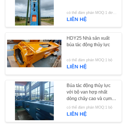
HỆ
CHÚNG
có thể đàm phán MOQ:1 đơn vị
LIÊN HỆ
25
TÔI
Bốn trình điều khiển
HDY25 Nhà sản xuất
TIN
đống kỳ lạ
búa tác động thủy lực
TỨC
có thể đàm phán MOQ:1 bộ
CÁC
LIÊN HỆ
TRƯỜNG
15
HỢP
Búa tác động thủy lực
Máy điều khiển 360
với bộ van hợp nhất
dòng chảy cao và cụm
độ
YÊU
van điều khiển tích hợp
có thể đàm phán MOQ:1 bộ
– HDY25 cho đóng cọc
CẦU
LIÊN HỆ
nặng
BÁO