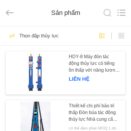
-
2026
Shanghai
Sản phẩm
Yekun
Construction
Machinery
Co.,
Ltd..
NHÀ
113
All
Rights
Thon đập thủy lực
Reserved.
Tài xế cọc thủy lực
CÁC
HDY-8 Máy đòn tác
SẢN
động thủy lực có tiếng
PHẨM
ồn thấp với năng lượng
tác động cao và điều
LIÊN HỆ
khiển tần số tác động
HIỂN
điều chỉnh
86
THỊ
VR
Thiết kế chi phí bảo trì
Máy xúc đóng cọc
thấp Đòn búa tác động
thủy lực Nhà cung cấp
VỀ
Trung Quốc
có thể đàm phán MOQ:1 đơn vị