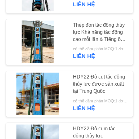
CHÚNG
LIÊN HỆ
TÔI
Thép đòn tác động thủy
14
THAM
lực Khả năng tác động
cao mỗi lần & Tiếng ồn
QUAN
Máy búa rung điện
thấp Hoạt động thân
có thể đàm phán MOQ:1 đơn vị
NHÀ
thiện với môi trường
LIÊN HỆ
được sản xuất ở Trung
MÁY
Quốc
HDY22 Đô cụt tác động
KIỂM
thủy lực được sản xuất
tại Trung Quốc
SOÁT
43
có thể đàm phán MOQ:1 đơn vị
CHẤT
Trình điều khiển cọc
LIÊN HỆ
LƯỢNG
bên
HDY22 Đô cụm tác
LIÊN
động thủy lực