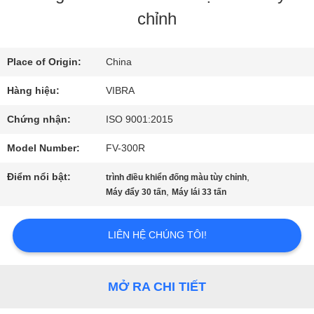
chỉnh
VỀ
CHÚNG
Place of Origin:
China
Hàng hiệu:
VIBRA
TÔI
Chứng nhận:
ISO 9001:2015
THAM
Model Number:
FV-300R
QUAN
Điểm nổi bật:
,
trình điều khiển đống màu tùy chỉnh
,
Máy đẩy 30 tấn
Máy lái 33 tấn
NHÀ
MÁY
LIÊN HỆ CHÚNG TÔI!
KIỂM
MỞ RA CHI TIẾT