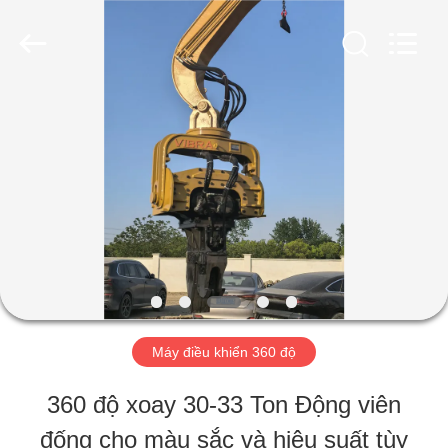
2019
-
2026
Shanghai
Yekun
Construction
NHÀ
Machinery
Co.,
Ltd..
All
Rights
CÁC
Reserved.
SẢN
PHẨM
HIỂN
Máy điều khiển 360 độ
THỊ
360 độ xoay 30-33 Ton Động viên
VR
đống cho màu sắc và hiệu suất tùy