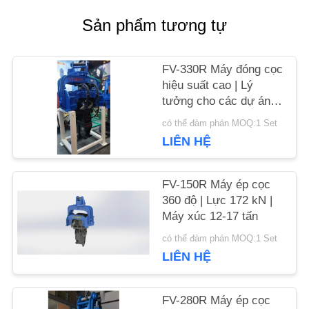
SOÁT
Sản phẩm tương tự
CHẤT
LƯỢNG
FV-330R Máy đóng cọc
hiệu suất cao | Lý
tưởng cho các dự án
LIÊN
trung bình và nặng
có thể đàm phán MOQ:1 Set
HỆ
LIÊN HỆ
CHÚNG
FV-150R Máy ép cọc
TÔI
360 độ | Lực 172 kN |
Máy xúc 12-17 tấn
có thể đàm phán MOQ:1 Set
TIN
LIÊN HỆ
TỨC
FV-280R Máy ép cọc