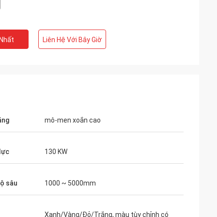
 Nhất
Liên Hệ Với Bây Giờ
ăng
mô-men xoắn cao
lực
130 KW
ộ sâu
1000 ~ 5000mm
Xanh/Vàng/Đỏ/Trắng, màu tùy chỉnh có