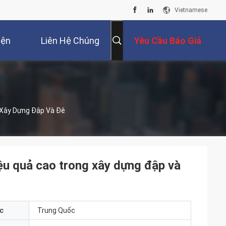
Vietnamese
iện
Liên Hệ Chúng
Yêu Cầu Báo Giá
Tôi
 Xây Dựng Đập Và Đê
ệu quả cao trong xây dựng đập và
c
Trung Quốc