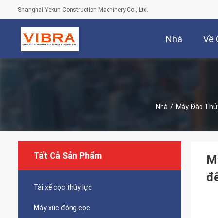
Shanghai Yekun Construction Machinery Co., Ltd.
Nhà
Về 
Nhà
/
Máy Đào Thủ
Tất Cả Sản Phẩm
Má
đ
Tài xế cọc thủy lực
Máy xúc đóng cọc