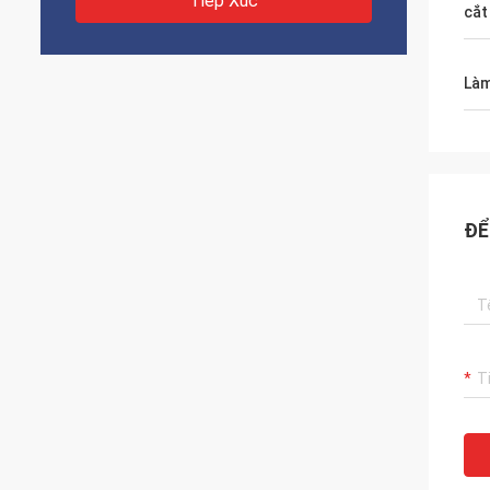
Tiếp Xúc
cắt
Làm
ĐỂ