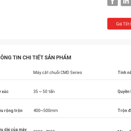
Giá Tốt
ÔNG TIN CHI TIẾT SẢN PHẨM
n
Máy cắt chuỗi CMD Series
Tính n
 xúc
35 ~ 50 tấn
Quyền 
ều rộng trộn
400~500mm
Trộn đ
ều dài của máy