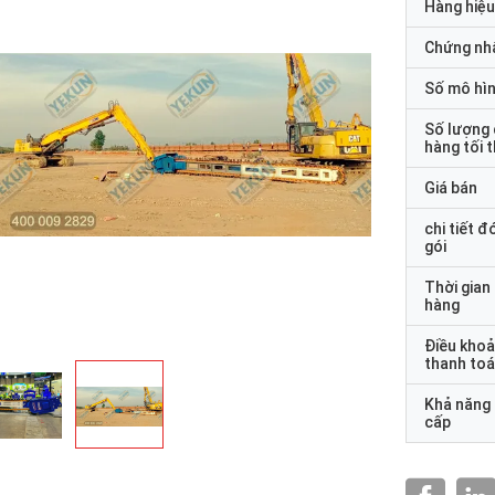
Hàng hiệu
Chứng nh
Số mô hì
Số lượng
hàng tối 
Giá bán
chi tiết đ
gói
Thời gian
hàng
Điều kho
thanh to
Khả năng
cấp