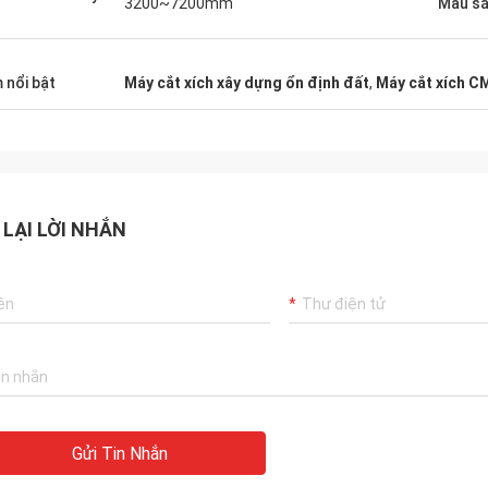
3200~7200mm
Màu s
 nổi bật
Máy cắt xích xây dựng ổn định đất
,
Máy cắt xích C
 LẠI LỜI NHẮN
Gửi Tin Nhắn