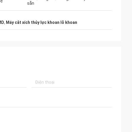
ắc
sẵn
MD
,
Máy cắt xích thủy lực khoan lỗ khoan