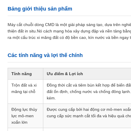
Bảng giới thiệu sản phẩm
Máy cắt chuỗi dòng CMD là một giải pháp sáng tạo, dựa trên nghiên
thiện đất in situ.Nó cách mạng hóa xây dựng đập và nền tảng bằng
ra một cấu trúc xi măng đất có độ bền cao, kín nước và bền ngay tại
Các tính năng và lợi thế chính
Tính năng
Ưu điểm & Lợi ích
Trộn đất và xi
Đồng thời cắt và tiêm bùn kết hợp để biến đấ
măng tại chỗ
đất ổn định, chống nước và chống đông lạnh.
kém.
Động lực thủy
Được cung cấp bởi hai động cơ mô-men xoắn 
lực mô-men
cung cấp sức mạnh cắt tối đa và hiệu quả cho
xoắn lớn