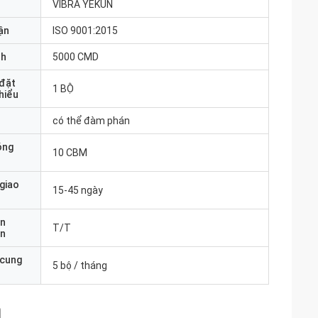
VIBRA YEKUN
ận
ISO 9001:2015
nh
5000 CMD
 đặt
1 BỘ
thiểu
có thể đàm phán
óng
10 CBM
 giao
15-45 ngày
ản
T/T
án
 cung
5 bộ / tháng