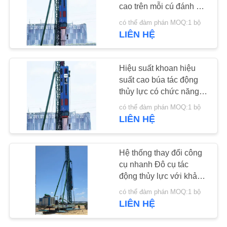
HỆ
cao trên mỗi cú đánh và
vận hành thân thiện với
CHÚNG
có thể đàm phán MOQ:1 bộ
môi trường ít tiếng ồn –
LIÊN HỆ
25
TÔI
HDY22 để đóng cọc
Bốn trình điều khiển
đáng tin cậy
Hiệu suất khoan hiệu
TIN
đống kỳ lạ
suất cao búa tác động
TỨC
thủy lực có chức năng
điều khiển vị trí chính
có thể đàm phán MOQ:1 bộ
xác & Bộ máy xoay đầy
CÁC
LIÊN HỆ
đủ
TRƯỜNG
15
HỢP
Hệ thống thay đổi công
Máy điều khiển 360
cụ nhanh Đô cụ tác
động thủy lực với khả
độ
YÊU
năng vận hành không
có thể đàm phán MOQ:1 bộ
gian đầu thấp & Động
CẦU
LIÊN HỆ
cơ điện không phát thải
BÁO