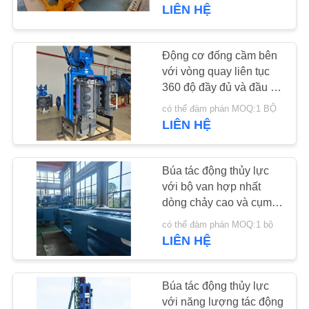
CHÚNG
LIÊN HỆ
TÔI
Động cơ đống cầm bên
14
THAM
với vòng quay liên tục
360 độ đầy đủ và đầu lái
QUAN
Máy búa rung điện
nghiêng hai chiều
có thể đàm phán MOQ:1 BỘ
NHÀ
SV400 cho các vị trí
LIÊN HỆ
không gian đầu thấp
MÁY
Búa tác động thủy lực
KIỂM
với bộ van hợp nhất
dòng chảy cao và cụm
SOÁT
43
van điều khiển tích hợp
có thể đàm phán MOQ:1 bộ
CHẤT
Trình điều khiển cọc
– HDY25 cho đóng cọc
LIÊN HỆ
LƯỢNG
nặng
bên
Búa tác động thủy lực
LIÊN
với năng lượng tác động