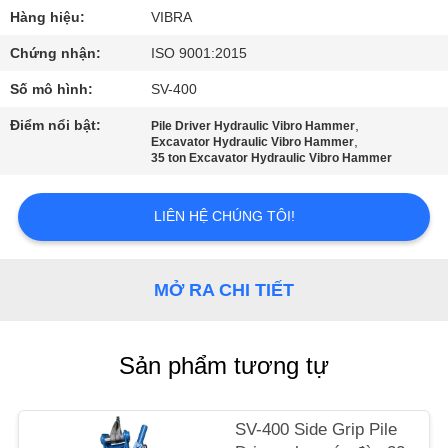
CHÚNG
Hàng hiệu:
VIBRA
TÔI
Chứng nhận:
ISO 9001:2015
Số mô hình:
SV-400
THAM
Điểm nổi bật:
,
Pile Driver Hydraulic Vibro Hammer
QUAN
,
Excavator Hydraulic Vibro Hammer
35 ton Excavator Hydraulic Vibro Hammer
NHÀ
MÁY
LIÊN HỆ CHÚNG TÔI!
KIỂM
MỞ RA CHI TIẾT
SOÁT
CHẤT
LƯỢNG
Sản phẩm tương tự
LIÊN
SV-400 Side Grip Pile