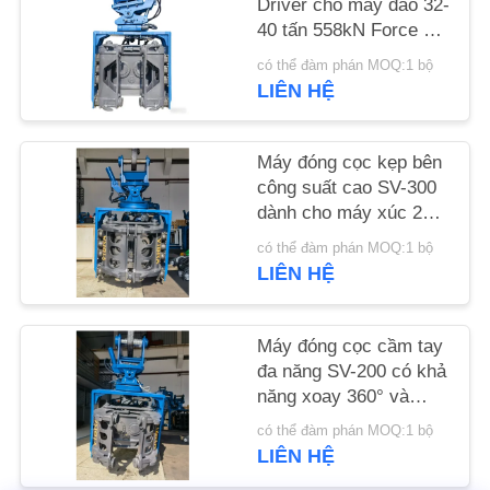
Driver cho máy đào 32-
HỆ
40 tấn 558kN Force &
CHÚNG
Wide Frequency Range
có thể đàm phán MOQ:1 bộ
TÔI
LIÊN HỆ
TIN
Máy đóng cọc kẹp bên
TỨC
công suất cao SV-300
dành cho máy xúc 25–
32 tấn – Được thiết kế
có thể đàm phán MOQ:1 bộ
CÁC
cho các loại cọc đa
LIÊN HỆ
năng & địa hình đầy
TRƯỜNG
thử thách
HỢP
Máy đóng cọc cầm tay
đa năng SV-200 có khả
năng xoay 360° và
YÊU
nghiêng hai chiều –
CẦU
có thể đàm phán MOQ:1 bộ
Được thiết kế cho máy
LIÊN HỆ
BÁO
xúc 20–25 tấn