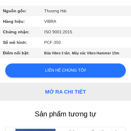
CHÚNG
TÔI
Nguồn gốc:
Thượng Hải
Hàng hiệu:
VIBRA
THAM
Chứng nhận:
ISO 9001:2015
QUAN
Số mô hình:
PCF-350
NHÀ
Điểm nổi bật:
,
Búa Vibro 3 tấn
Máy xúc Vibro Hammer 15m
MÁY
LIÊN HỆ CHÚNG TÔI!
KIỂM
SOÁT
MỞ RA CHI TIẾT
CHẤT
LƯỢNG
Sản phẩm tương tự
LIÊN