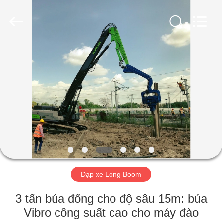
-
2026
Shanghai
Yekun
Construction
Machinery
Co.,
Ltd..
NHÀ
All
Rights
Reserved.
CÁC
SẢN
PHẨM
HIỂN
THỊ
Đạp xe Long Boom
VR
3 tấn búa đống cho độ sâu 15m: búa
VỀ
Vibro công suất cao cho máy đào