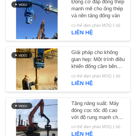
Động cơ đắp đống thép
HỆ
mạnh mẽ cho ống thép
CHÚNG
và nền tảng đống ván
TÔI
có thể đàm phán MOQ:1 bộ
LIÊN HỆ
TIN
TỨC
Giải pháp cho không
gian hẹp: Một trình điều
khiển đống cầm bên
CÁC
với thiết kế nhỏ gọn
có thể đàm phán MOQ:1 bộ
cho các địa điểm hẹp
TRƯỜNG
LIÊN HỆ
HỢP
Tăng năng suất: Máy
YÊU
đóng cọc tốc độ cao
với độ rung mạnh cho
CẦU
cọc ván 6-8m
có thể đàm phán MOQ:1 bộ
BÁO
LIÊN HỆ