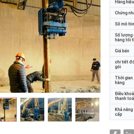
Hàng hiệu
Chứng nh
Số mô hì
Số lượng
hàng tối 
Giá bán
chi tiết đ
gói
Thời gian
hàng
Điều kho
thanh to
Khả năng
cấp