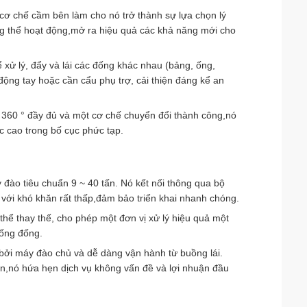
 cơ chế cầm bên làm cho nó trở thành sự lựa chọn lý
g thể hoạt động,mở ra hiệu quả các khả năng mới cho
 xử lý, đẩy và lái các đống khác nhau (bảng, ống,
động tay hoặc cần cẩu phụ trợ, cải thiện đáng kể an
y 360 ° đầy đủ và một cơ chế chuyển đổi thành công,nó
c cao trong bố cục phức tạp.
đào tiêu chuẩn 9 ~ 40 tấn. Nó kết nối thông qua bộ
n với khó khăn rất thấp,đảm bảo triển khai nhanh chóng.
thể thay thế, cho phép một đơn vị xử lý hiệu quả một
 ống đống.
ởi máy đào chủ và dễ dàng vận hành từ buồng lái.
iản,nó hứa hẹn dịch vụ không vấn đề và lợi nhuận đầu