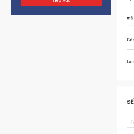
Tiếp Xúc
mã 
Góc
Làm
ĐỂ