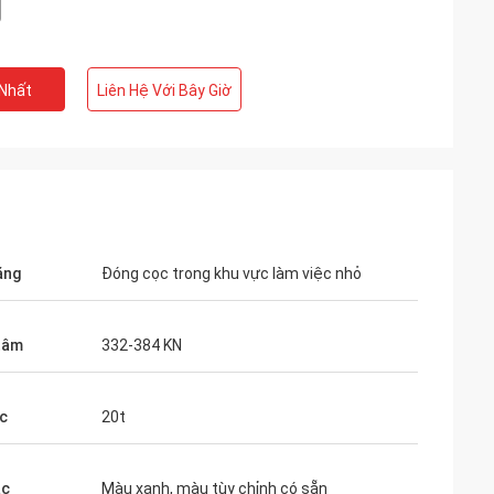
 Nhất
Liên Hệ Với Bây Giờ
ăng
Đóng cọc trong khu vực làm việc nhỏ
 tâm
332-384 KN
c
20t
ắc
Màu xanh, màu tùy chỉnh có sẵn