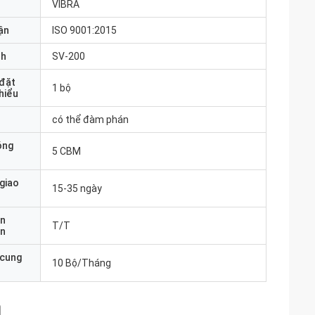
VIBRA
ận
ISO 9001:2015
nh
SV-200
 đặt
1 bộ
thiểu
có thể đàm phán
óng
5 CBM
 giao
15-35 ngày
ản
T/T
án
 cung
10 Bộ/Tháng