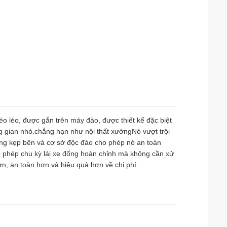
éo léo, được gắn trên máy đào, được thiết kế đặc biệt
 gian nhỏ.chẳng hạn như nội thất xưởngNó vượt trội
ống kẹp bên và cơ sở độc đáo cho phép nó an toàn
o phép chu kỳ lái xe đống hoàn chỉnh mà không cần xử
, an toàn hơn và hiệu quả hơn về chi phí.