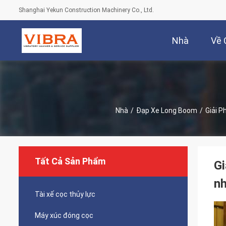
Shanghai Yekun Construction Machinery Co., Ltd.
Nhà
Về 
Nhà
/
Đạp Xe Long Boom
/
Giải P
Tất Cả Sản Phẩm
Gi
nh
Tài xế cọc thủy lực
Máy xúc đóng cọc