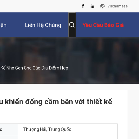
Vietnamese
iện
Liên Hệ Chúng
Yêu Cầu Báo Giá
Tôi
t Kế Nhỏ Gọn Cho Các Địa Điểm Hẹp
u khiển đống cầm bên với thiết kế
c
Thượng Hải, Trung Quốc