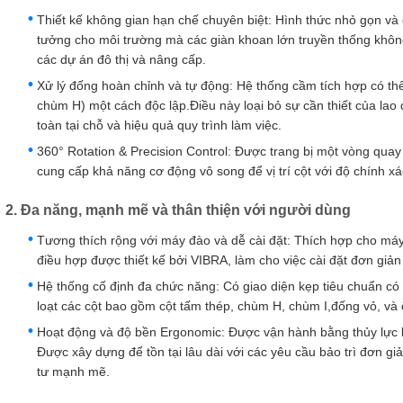
Thiết kế không gian hạn chế chuyên biệt: Hình thức nhỏ gọn và
tưởng cho môi trường mà các giàn khoan lớn truyền thống khôn
các dự án đô thị và nâng cấp.
Xử lý đống hoàn chỉnh và tự động: Hệ thống cầm tích hợp có thể
chùm H) một cách độc lập.Điều này loại bỏ sự cần thiết của lao 
toàn tại chỗ và hiệu quả quy trình làm việc.
360° Rotation & Precision Control: Được trang bị một vòng qua
cung cấp khả năng cơ động vô song để vị trí cột với độ chính xá
2. Đa năng, mạnh mẽ và thân thiện với người dùng
Tương thích rộng với máy đào và dễ cài đặt: Thích hợp cho máy 
điều hợp được thiết kế bởi VIBRA, làm cho việc cài đặt đơn giả
Hệ thống cố định đa chức năng: Có giao diện kẹp tiêu chuẩn có 
loạt các cột bao gồm cột tấm thép, chùm H, chùm I,đống vỏ, và
Hoạt động và độ bền Ergonomic: Được vận hành bằng thủy lực b
Được xây dựng để tồn tại lâu dài với các yêu cầu bảo trì đơn g
tư mạnh mẽ.