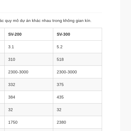
c quy mô dự án khác nhau trong không gian kín.
SV-200
SV-300
3.1
5.2
310
518
2300-3000
2300-3000
332
375
384
435
32
32
1750
2380