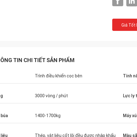
Giá Tốt
ÔNG TIN CHI TIẾT SẢN PHẨM
Trình điều khiển cọc bên
Tính n
ng
3000 vòng / phút
Lực ly
 búa
1400-1700kg
Máy xú
 liệu
Thép, vật liệu cốt lõi đều được nhập khẩu
Màu s