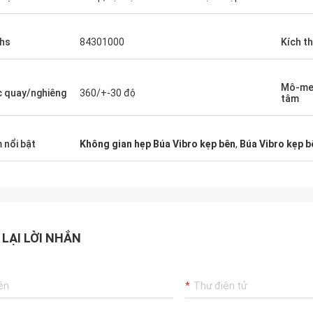
hs
84301000
Kích t
Mô-men
 quay/nghiêng
360/+-30 độ
tâm
 nổi bật
Không gian hẹp Búa Vibro kẹp bên
,
Búa Vibro kẹp b
 LẠI LỜI NHẮN