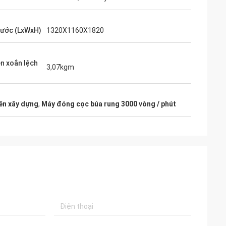
hước (LxWxH)
1320X1160X1820
 xoắn lệch
3,07kgm
ên xây dựng
,
Máy đóng cọc búa rung 3000 vòng / phút