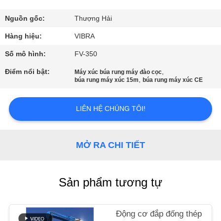
CHÚNG
TÔI
Nguồn gốc:
Thượng Hải
Hàng hiệu:
VIBRA
THAM
Số mô hình:
FV-350
QUAN
Điểm nổi bật:
,
Máy xúc búa rung máy đào cọc
,
búa rung máy xúc 15m
búa rung máy xúc CE
NHÀ
MÁY
LIÊN HỆ CHÚNG TÔI!
KIỂM
MỞ RA CHI TIẾT
SOÁT
CHẤT
LƯỢNG
Sản phẩm tương tự
LIÊN
Động cơ đắp đống thép