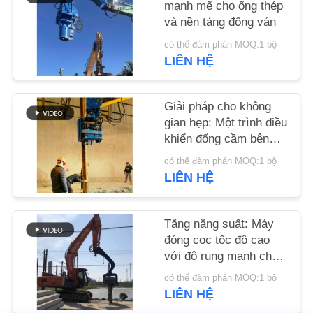
mạnh mẽ cho ống thép
HỆ
và nền tảng đống ván
CHÚNG
có thể đàm phán MOQ:1 bộ
TÔI
LIÊN HỆ
TIN
Giải pháp cho không
TỨC
gian hẹp: Một trình điều
khiển đống cầm bên
với thiết kế nhỏ gọn
có thể đàm phán MOQ:1 bộ
CÁC
cho các địa điểm hẹp
LIÊN HỆ
TRƯỜNG
HỢP
Tăng năng suất: Máy
đóng cọc tốc độ cao
YÊU
với độ rung mạnh cho
cọc ván 6-8m
CẦU
có thể đàm phán MOQ:1 bộ
LIÊN HỆ
BÁO