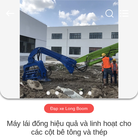
-
2026
Shanghai
Yekun
Construction
Machinery
Co.,
Ltd..
NHÀ
All
Rights
Reserved.
CÁC
SẢN
PHẨM
HIỂN
THỊ
Đạp xe Long Boom
VR
Máy lái đống hiệu quả và linh hoạt cho
VỀ
các cột bê tông và thép