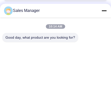
GIÁ
Sales Manager
Danh mục phổ biến
Tất cả
SITEMAP
các
10:14 AM
Tài xế cọc thủy lực
Máy xúc đóng cọc
PRIVACY
Good day, what product are you looking for?
POLICY
Trình điều khiển cọc
Máy búa rung điện
bên
Bốn trình điều khiển
Máy điều khiển 360
đống kỳ lạ
độ
Trình điều khiển cọc
Thiết bị đóng cọc bê
máy xúc mini
tông