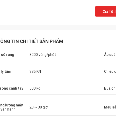
Giá Tốt
ÔNG TIN CHI TIẾT SẢN PHẨM
 số rung
3200 vòng/phút
Áp suấ
 ly tâm
335 KN
Chiều 
rộng cánh tay
500 kg
Búa ch
ng lượng máy
20 ~ 30 giờ
Màu s
 vận hành