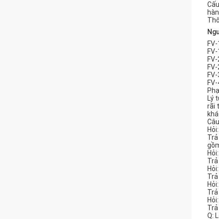
Cấu
hàn
Thô
Ngư
FV-
FV-
FV-
FV-
FV-
FV-
Phạ
Lý 
rãi
khá
Câu
Hỏi
Trả
gồm
Hỏi
Trả
Hỏi
Trả
Hỏi
Trả
Hỏi
Trả
Q: 