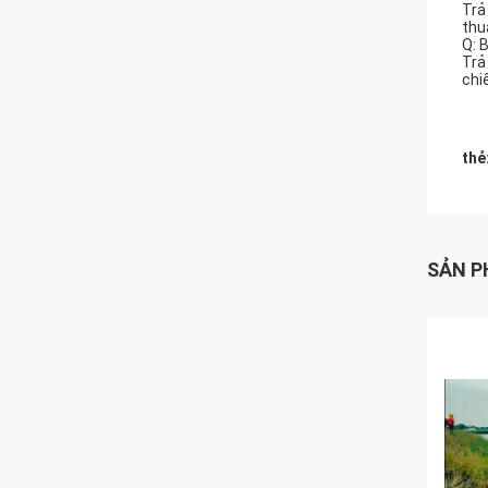
Trả
thu
Q: 
Trả
chiế
thẻ
SẢN P