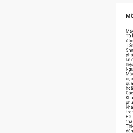
MÔ
Máy
Từ 
đón
Tổn
Sha
phá
kế 
hiệ
Ngu
Máy
cọc
qua
hoặ
Các
Khả
phù
Khả
trọ
Hệ 
thá
Thi
dàn