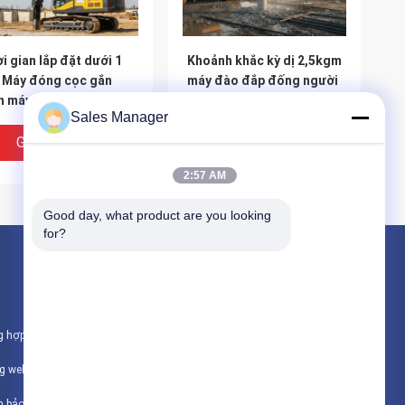
i gian lắp đặt dưới 1
Khoảnh khắc kỳ dị 2,5kgm
 Máy đóng cọc gắn
máy đào đắp đống người
n máy xúc có chiều dài
lái Thiết bị đống cho
Sales Manager
g cọc 15m và lực ly
công việc xây dựng nền
 172 Kn được chế tạo
móng và các dự án kỹ
Giá Tốt Nhất
Giá Tốt Nhất
xuyên đất
thuật dân dụng
2:57 AM
Good day, what product are you looking 
for?
Sản phẩm
Tài xế cọc thủy lực
g hợp
Máy xúc đóng cọc
IDEO
VIDEO
ng web
Máy búa rung điện
i pháp nền móng sâu:
Dự án tấm pin mặt trời PV
h bảo mật
Tất cả danh mục