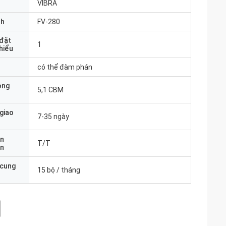
VIBRA
nh
FV-280
 đặt
1
thiểu
có thể đàm phán
óng
5,1 CBM
 giao
7-35 ngày
ản
T/T
án
 cung
15 bộ / tháng