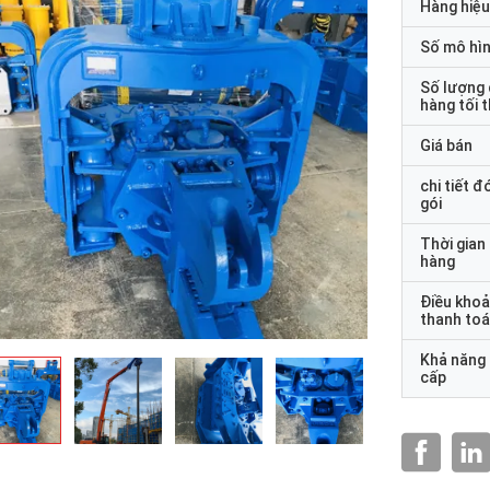
Hàng hiệu
Số mô hì
Số lượng
hàng tối 
Giá bán
chi tiết đ
gói
Thời gian
hàng
Điều kho
thanh to
Khả năng
cấp