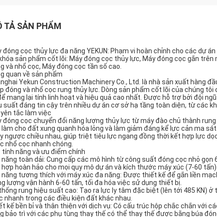
 TẢ SẢN PHẨM
 đóng cọc thủy lực đa năng YEKUN: Phạm vi hoàn chỉnh cho các dự á
khóa sản phẩm cốt lõi: Máy đóng cọc thủy lực, Máy đóng cọc gắn trên
g và nhổ cọc, Máy đóng cọc tần số cao.
g quan về sản phẩm
nghai Yekun Construction Machinery Co., Ltd. là nhà sản xuất hàng đầu
p đóng và nhổ cọc rung thủy lực. Dòng sản phẩm cốt lõi của chúng tôi
để mang lại tính linh hoạt và hiệu quả cao nhất. Được hỗ trợ bởi đội ngũ
u suất đáng tin cậy trên nhiều dự án cơ sở hạ tầng toàn diện, từ các k
yên tắc làm việc
 đóng cọc chuyển đổi năng lượng thủy lực từ máy đào chủ thành rung 
 làm cho đất xung quanh hóa lỏng và làm giảm đáng kể lực cản ma sát.
y ngược chiều nhau, giúp triệt tiêu lực ngang đồng thời kết hợp lực d
c nhổ cọc nhanh chóng.
 tính năng và ưu điểm chính
 năng toàn dải: Cung cấp các mô hình từ công suất đóng cọc nhỏ gọ
 hợp hoàn hảo cho mọi quy mô dự án và kích thước máy xúc (7-60 tấn)
 năng tương thích với máy xúc đa năng: Được thiết kế để gắn liền mạc
ng lượng vận hành 6-60 tấn, tối đa hóa việc sử dụng thiết bị.
thống rung hiệu suất cao: Tạo ra lực ly tâm đặc biệt (lên tới 485 KN) ở
c nhanh trong các điều kiện đất khác nhau.
ết kế bền bỉ và thân thiện với dịch vụ: Có cấu trúc hộp chắc chắn với c
g bảo trì với các phụ tùng thay thế có thể thay thế được bằng búa đón