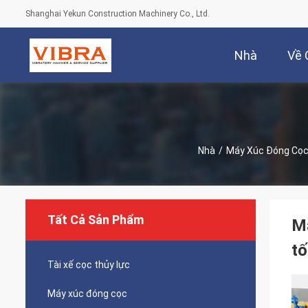
Shanghai Yekun Construction Machinery Co., Ltd.
Nhà
Về 
Nhà
/
Máy Xúc Đóng Cọ
Tất Cả Sản Phẩm
Má
tố
Tài xế cọc thủy lực
Máy xúc đóng cọc