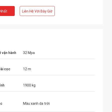
 Nhất
Liên Hệ Với Bây Giờ
t vận hành
32 Mpa
dài cọc
12 m
ính
1900 kg
ắc
Màu xanh da trời