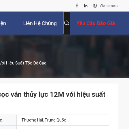
Vietnamese
iện
Liên Hệ Chúng
Yêu Cầu Báo Giá
Tôi
Với Hiệu Suất Tốc Độ Cao
ọc ván thủy lực 12M với hiệu suất
c
Thượng Hải, Trung Quốc