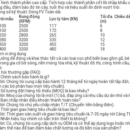
 hình thành phần cao cấp: Tích hợp các thành phần cốt lõi nhập khẩu
g đầu, đảm bảo độ tin cậy, tuổi thọ và hiệu suất ổn định vượt trội.
ng số kỹ thuật: Dòng FV Toàn dải
Rung động
Tối đa. Chiều d
ời mẫu
Lực ly tâm (KN)
(RPM)
(m)
100
2500
117
6
150
2500
172
8
250
2800
265
10
280
3200
335
12
350
3200
455
15
400
3200
485
18
m vi ứng dụng
tưởng để đóng và khai thác tất cả các loại cọc phổ biến bao gồm gỗ, b
 trong gia cố bờ sông, nền móng tòa nhà, kỹ thuật đô thị, công trình cầ
c.
 hỏi thường gặp (FAQ)
: Chính sách bảo hành là gì?
 lời: Chúng tôi cung cấp bảo hành 12 tháng kể từ ngày hoàn tất lắp đặ
 các bộ phận hao mòn tiêu chuẩn).
: Số lượng đặt hàng tối thiểu (MOQ) là bao nhiêu?
 lời: Moq của chúng tôi là một (1) bộ, đáp ứng cả nhu cầu dự án nhỏ và l
: Bạn chấp nhận điều khoản thanh toán nào?
 lời: Chúng tôi chủ yếu chấp nhận T/T (Chuyển tiền bằng điện).
: Thời gian giao hàng tiêu chuẩn là bao lâu?
 lời: Thời gian sản xuất và giao hàng tiêu chuẩn là 7-35 ngày tới Cảng 
: Nhãn hiệu tùy chỉnh có sẵn trên thiết bị không?
 lời: Có, chúng tôi cung cấp dịch vụ OEM và có thể áp dụng logo hoặc 
Làm thế nào để bạn đảm bảo chất lượng và độ bền của sản phẩm?