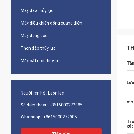
Máy đào thủy lực
Máy điều khiển đống quang điện
Máy đóng cọc
TH
Thon đập thủy lực
Máy cắt cọc thủy lực
Tần
Lực
Người liên hệ :
Leon lee
mở 
Số điện thoại :
+8615000272985
Whatsapp :
+8615000272985
Trọ
xúc