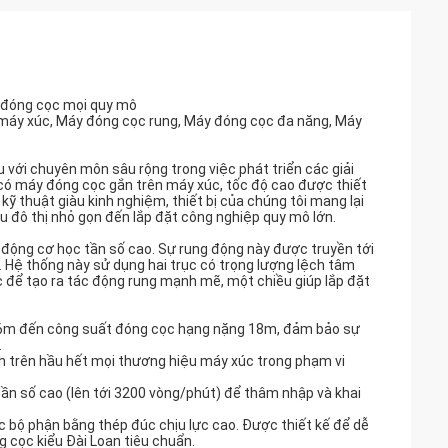
n đóng cọc mọi quy mô
 máy xúc, Máy đóng cọc rung, Máy đóng cọc đa năng, Máy
 với chuyên môn sâu rộng trong việc phát triển các giải
 có máy đóng cọc gắn trên máy xúc, tốc độ cao được thiết
 kỹ thuật giàu kinh nghiệm, thiết bị của chúng tôi mang lại
hu đô thị nhỏ gọn đến lắp đặt công nghiệp quy mô lớn.
động cơ học tần số cao. Sự rung động này được truyền tới
 Hệ thống này sử dụng hai trục có trọng lượng lệch tâm
ọc để tạo ra tác động rung mạnh mẽ, một chiều giúp lắp đặt
n 6m đến công suất đóng cọc hạng nặng 18m, đảm bảo sự
.
h trên hầu hết mọi thương hiệu máy xúc trong phạm vi
 tần số cao (lên tới 3200 vòng/phút) để thâm nhập và khai
ác bộ phận bằng thép đúc chịu lực cao. Được thiết kế để dễ
g cọc kiểu Đài Loan tiêu chuẩn.