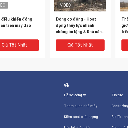
DEO
VIDEO
h điều khiển đóng
Động cơ đống - Hoạt
Thờ
gắn trên máy đào
động thủy lực nhanh
giờ
chóng im lặng & Khả năng
trê
thích nghi địa chất mạnh
đón
tâm
Giá Tốt Nhất
Giá Tốt Nhất
để 
về
Hồ sơ công ty
Tin tức
Tham quan nhà máy
Các trườn
V
Kiểm soát chất lượng
Sơ đồ tra
t kế máy đào gắn búa
18m Sức chứa cọc Máy
Giả
Liên hệ chúng tôi
Chính sác