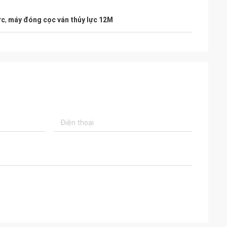
ực
,
máy đóng cọc ván thủy lực 12M