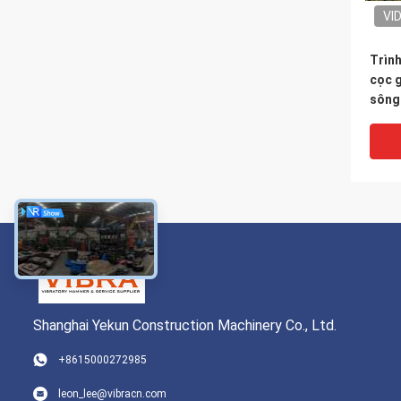
VI
Trìn
cọc 
sông
Shanghai Yekun Construction Machinery Co., Ltd.
+8615000272985
Thiế
leon_lee@vibracn.com