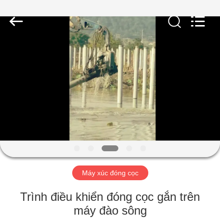
-
2026
Shanghai
Yekun
Construction
Machinery
Co.,
Ltd..
NHÀ
All
Rights
Reserved.
CÁC
SẢN
PHẨM
HIỂN
THỊ
Máy xúc đóng cọc
VR
Trình điều khiển đóng cọc gắn trên
VỀ
máy đào sông