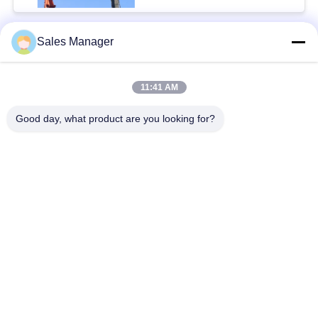
GIÁ
Sales Manager
Danh mục phổ biến
Tất cả
SƠ
các
ĐỒ
11:41 AM
Tài xế cọc thủy lực
Máy xúc đóng cọc
TRANG
Good day, what product are you looking for?
WEB
Trình điều khiển cọc
Máy búa rung điện
bên
PRIVACY
POLICY
Bốn trình điều khiển
Máy điều khiển 360
đống kỳ lạ
độ
Trình điều khiển cọc
Thiết bị đóng cọc bê
máy xúc mini
tông