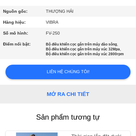
CHÚNG
TÔI
Nguồn gốc:
THƯỢNG HẢI
Hàng hiệu:
VIBRA
THAM
Số mô hình:
FV-250
QUAN
Điểm nổi bật:
,
Bộ điều khiển cọc gắn trên máy đào sông
,
Bộ điều khiển cọc gắn trên máy xúc 32Mpa
NHÀ
Bộ điều khiển cọc gắn trên máy xúc 2800rpm
MÁY
LIÊN HỆ CHÚNG TÔI!
KIỂM
SOÁT
MỞ RA CHI TIẾT
CHẤT
LƯỢNG
Sản phẩm tương tự
LIÊN