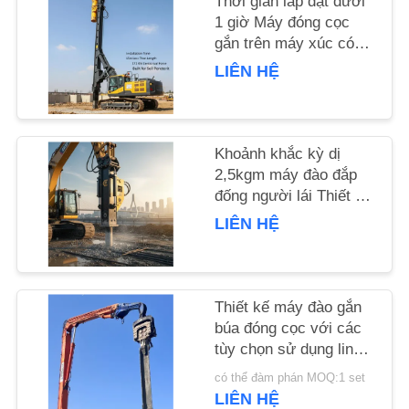
Thời gian lắp đặt dưới
HỆ
1 giờ Máy đóng cọc
CHÚNG
gắn trên máy xúc có
chiều dài đóng cọc
TÔI
LIÊN HỆ
15m và lực ly tâm 172
Kn được chế tạo để
TIN
xuyên đất
Khoảnh khắc kỳ dị
TỨC
2,5kgm máy đào đắp
đống người lái Thiết bị
CÁC
đống cho công việc
LIÊN HỆ
xây dựng nền móng và
TRƯỜNG
các dự án kỹ thuật dân
HỢP
dụng
Thiết kế máy đào gắn
búa đóng cọc với các
YÊU
tùy chọn sử dụng linh
CẦU
hoạt
có thể đàm phán MOQ:1 set
BÁO
LIÊN HỆ