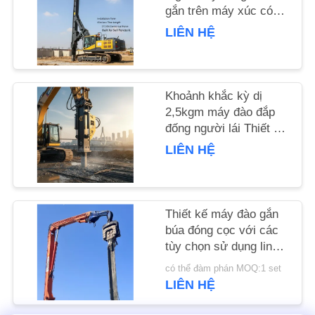
HỆ
gắn trên máy xúc có
chiều dài đóng cọc
CHÚNG
LIÊN HỆ
15m và lực ly tâm 172
TÔI
Kn được chế tạo để
xuyên đất
Khoảnh khắc kỳ dị
TIN
2,5kgm máy đào đắp
TỨC
đống người lái Thiết bị
đống cho công việc
LIÊN HỆ
xây dựng nền móng và
CÁC
các dự án kỹ thuật dân
TRƯỜNG
dụng
HỢP
Thiết kế máy đào gắn
búa đóng cọc với các
tùy chọn sử dụng linh
YÊU
hoạt
có thể đàm phán MOQ:1 set
CẦU
LIÊN HỆ
BÁO