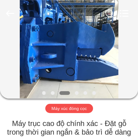
-
2026
Shanghai
Yekun
Construction
Machinery
Co.,
Ltd..
NHÀ
All
Rights
Reserved.
CÁC
SẢN
PHẨM
HIỂN
THỊ
Máy xúc đóng cọc
VR
Máy trục cao độ chính xác - Đặt gỗ
VỀ
trong thời gian ngắn & bảo trì dễ dàng