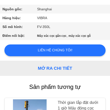
CHÚNG
TÔI
Nguồn gốc:
Shanghai
Hàng hiệu:
VIBRA
THAM
Số mô hình:
FV-350L
QUAN
Điểm nổi bật:
,
Máy xúc cọc gắn cọc
máy xúc cọc gỗ
NHÀ
MÁY
LIÊN HỆ CHÚNG TÔI!
KIỂM
MỞ RA CHI TIẾT
SOÁT
CHẤT
Sản phẩm tương tự
LƯỢNG
Thời gian lắp đặt dưới
LIÊN
1 giờ Máy đóng cọc