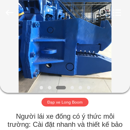
-
2026
Shanghai
Yekun
Construction
Machinery
Co.,
Ltd..
NHÀ
All
Rights
Reserved.
CÁC
SẢN
PHẨM
HIỂN
THỊ
Đạp xe Long Boom
VR
Người lái xe đống có ý thức môi
VỀ
trường: Cài đặt nhanh và thiết kế bảo