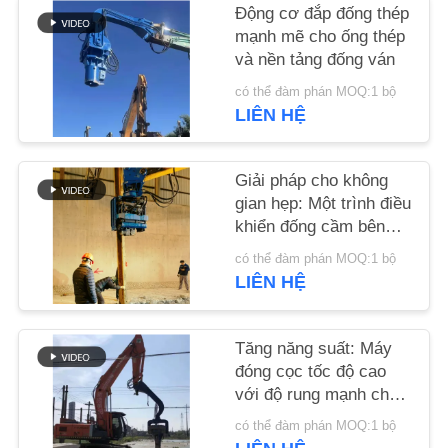
HỆ
Động cơ đắp đống thép
mạnh mẽ cho ống thép
CHÚNG
và nền tảng đống ván
TÔI
có thể đàm phán MOQ:1 bộ
LIÊN HỆ
TIN
TỨC
Giải pháp cho không
gian hẹp: Một trình điều
khiển đống cầm bên
CÁC
với thiết kế nhỏ gọn
có thể đàm phán MOQ:1 bộ
TRƯỜNG
cho các địa điểm hẹp
LIÊN HỆ
HỢP
Tăng năng suất: Máy
YÊU
đóng cọc tốc độ cao
với độ rung mạnh cho
CẦU
cọc ván 6-8m
BÁO
có thể đàm phán MOQ:1 bộ