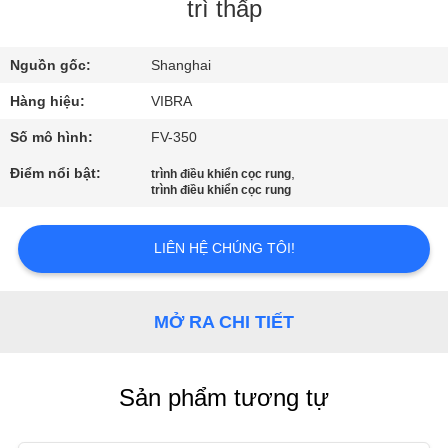
CHÚNG
trì thấp
TÔI
Nguồn gốc:
Shanghai
THAM
Hàng hiệu:
VIBRA
QUAN
Số mô hình:
FV-350
NHÀ
Điểm nổi bật:
,
trình điều khiển cọc rung
trình điều khiển cọc rung
MÁY
LIÊN HỆ CHÚNG TÔI!
KIỂM
SOÁT
MỞ RA CHI TIẾT
CHẤT
LƯỢNG
Sản phẩm tương tự
LIÊN