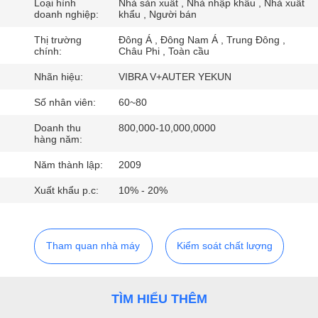
CHÚNG
Loại hình
Nhà sản xuất , Nhà nhập khẩu , Nhà xuất
doanh nghiệp:
khẩu , Người bán
TÔI
Thị trường
Đông Á , Đông Nam Á , Trung Đông ,
chính:
Châu Phi , Toàn cầu
THAM
Nhãn hiệu:
VIBRA V+AUTER YEKUN
QUAN
Số nhân viên:
60~80
NHÀ
Doanh thu
800,000-10,000,0000
hàng năm:
MÁY
Năm thành lập:
2009
KIỂM
Xuất khẩu p.c:
10% - 20%
SOÁT
CHẤT
Tham quan nhà máy
Kiểm soát chất lượng
LƯỢNG
TÌM HIỂU THÊM
LIÊN