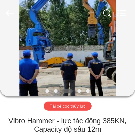
-
2026
Shanghai
Yekun
Construction
Machinery
Co.,
Ltd..
NHÀ
All
Rights
Reserved.
CÁC
SẢN
PHẨM
HIỂN
THỊ
Tài xế cọc thủy lực
VR
Vibro Hammer - lực tác động 385KN,
VỀ
Capacity độ sâu 12m