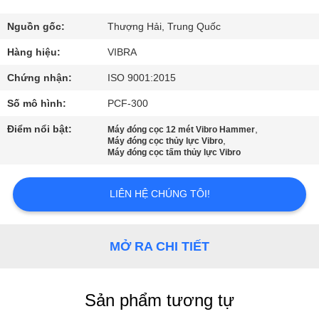
CHÚNG
TÔI
Nguồn gốc:
Thượng Hải, Trung Quốc
Hàng hiệu:
VIBRA
THAM
Chứng nhận:
ISO 9001:2015
QUAN
Số mô hình:
PCF-300
NHÀ
Điểm nổi bật:
,
Máy đóng cọc 12 mét Vibro Hammer
,
MÁY
Máy đóng cọc thủy lực Vibro
Máy đóng cọc tấm thủy lực Vibro
KIỂM
LIÊN HỆ CHÚNG TÔI!
SOÁT
CHẤT
MỞ RA CHI TIẾT
LƯỢNG
Sản phẩm tương tự
LIÊN