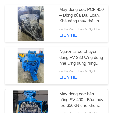
HỆ
Máy đóng cọc PCF-450
CHÚNG
– Dòng búa Đài Loan,
TÔI
Khả năng thay thế linh
kiện cao & lực 535 kN
có thể đàm phán MOQ:1 bộ
TIN
LIÊN HỆ
TỨC
Người lái xe chuyên
dụng FV-280 Ứng dụng
CÁC
nhẹ Ứng dụng rung
TRƯỜNG
mạnh
có thể đàm phán MOQ:1 SET
HỢP
LIÊN HỆ
YÊU
Máy đóng cọc bên
hông SV-400 | Búa thủy
CẦU
lực 656KN cho không
BÁO
gian chật hẹp