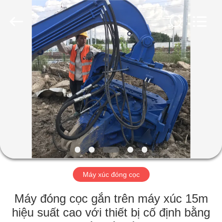
-
2026
Shanghai
Yekun
Construction
Machinery
Co.,
Ltd..
NHÀ
All
Rights
Reserved.
CÁC
SẢN
PHẨM
HIỂN
THỊ
Máy xúc đóng cọc
VR
Máy đóng cọc gắn trên máy xúc 15m
VỀ
hiệu suất cao với thiết bị cố định bằng