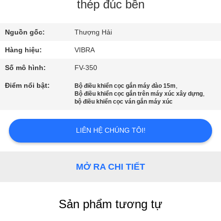
CHÚNG
thép đúc bền
TÔI
Nguồn gốc:
Thượng Hải
THAM
Hàng hiệu:
VIBRA
QUAN
Số mô hình:
FV-350
NHÀ
Điểm nổi bật:
,
Bộ điều khiển cọc gắn máy đào 15m
,
Bộ điều khiển cọc gắn trên máy xúc xây dựng
MÁY
bộ điều khiển cọc ván gắn máy xúc
KIỂM
LIÊN HỆ CHÚNG TÔI!
SOÁT
CHẤT
MỞ RA CHI TIẾT
LƯỢNG
Sản phẩm tương tự
LIÊN