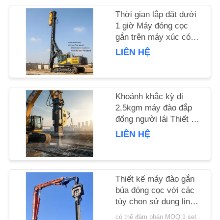
HỆ
Thời gian lắp đặt dưới
CHÚNG
1 giờ Máy đóng cọc
TÔI
gắn trên máy xúc có
chiều dài đóng cọc
LIÊN HỆ
15m và lực ly tâm 172
TIN
Kn được chế tạo để
xuyên đất
TỨC
Khoảnh khắc kỳ dị
2,5kgm máy đào đắp
CÁC
đống người lái Thiết bị
đống cho công việc
TRƯỜNG
LIÊN HỆ
xây dựng nền móng và
HỢP
các dự án kỹ thuật dân
dụng
YÊU
Thiết kế máy đào gắn
búa đóng cọc với các
CẦU
tùy chọn sử dụng linh
BÁO
hoạt
có thể đàm phán MOQ:1 set