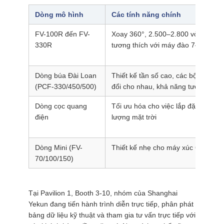
Dòng mô hình
Các tính năng chính
FV-100R đến FV-
Xoay 360°, 2.500–2.800 vòng/phút
330R
tương thích với máy đào 7–38T
Dòng búa Đài Loan
Thiết kế tần số cao, các bộ phận c
(PCF-330/450/500)
đổi cho nhau, khả năng tương thíc
Dòng cọc quang
Tối ưu hóa cho việc lắp đặt trang t
điện
lượng mặt trời
Dòng Mini (FV-
Thiết kế nhẹ cho máy xúc 6–18T
70/100/150)
Tại Pavilion 1, Booth 3-10, nhóm của Shanghai
Yekun đang tiến hành trình diễn trực tiếp, phân phát
bảng dữ liệu kỹ thuật và tham gia tư vấn trực tiếp với