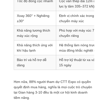
Tốc độ đóng cọc nhanh
Cọc ván thép dài 12m đóng tron
lực ly tâm 335–372 kN)
Xoay 360° + Nghiêng
Định vị chính xác trong không 
±30°
chuyển máy xúc
Khả năng tương thích
Phù hợp với máy xúc 7–38 tấn 
máy xúc rộng
chuyển riêng
Khả năng thích ứng với
Hệ thống làm nóng trước dầu th
khí hậu lạnh
mùa đông khắc nghiệt ở Nga
Bảo trì và hỗ trợ dễ
Hỗ trợ kỹ thuật từ xa và giao ph
dàng
15 ngày
Hơn nữa, 88% người tham dự CTT Expo có quyền
quyết định mua hàng, nghĩa là mọi cuộc trò chuyện
tại Gian hàng 3-10 đều là một cơ hội kinh doanh
tiềm năng.