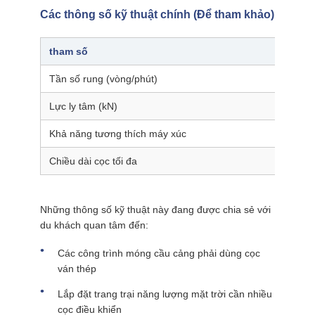
Các thông số kỹ thuật chính (Để tham khảo)
tham số
FV-2
Tần số rung (vòng/phút)
2.80
Lực ly tâm (kN)
335
Khả năng tương thích máy xúc
23–2
Chiều dài cọc tối đa
12 m
Những thông số kỹ thuật này đang được chia sẻ với
du khách quan tâm đến:
Các công trình móng cầu cảng phải dùng cọc
ván thép
Lắp đặt trang trại năng lượng mặt trời cần nhiều
cọc điều khiển