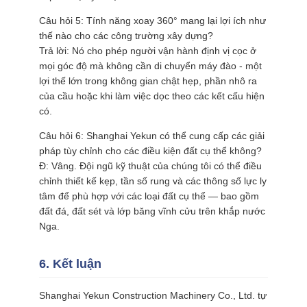
Câu hỏi 5: Tính năng xoay 360° mang lại lợi ích như
thế nào cho các công trường xây dựng?
Trả lời: Nó cho phép người vận hành định vị cọc ở
mọi góc độ mà không cần di chuyển máy đào - một
lợi thế lớn trong không gian chật hẹp, phần nhô ra
của cầu hoặc khi làm việc dọc theo các kết cấu hiện
có.
Câu hỏi 6: Shanghai Yekun có thể cung cấp các giải
pháp tùy chỉnh cho các điều kiện đất cụ thể không?
Đ: Vâng. Đội ngũ kỹ thuật của chúng tôi có thể điều
chỉnh thiết kế kẹp, tần số rung và các thông số lực ly
tâm để phù hợp với các loại đất cụ thể — bao gồm
đất đá, đất sét và lớp băng vĩnh cửu trên khắp nước
Nga.
6. Kết luận
Shanghai Yekun Construction Machinery Co., Ltd. tự