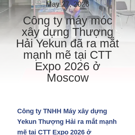
CHÚNG
May 27, 2026
TÔI
Công ty máy móc
xây dựng Thượng
THAM
Hải Yekun đã ra mắt
QUAN
NHÀ
mạnh mẽ tại CTT
MÁY
Expo 2026 ở
Moscow
KIỂM
SOÁT
CHẤT
LƯỢNG
Công ty TNHH Máy xây dựng
Yekun Thượng Hải ra mắt mạnh
LIÊN
mẽ tại CTT Expo 2026 ở