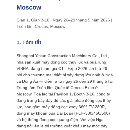
HỆ
Moscow
CHÚNG
Gian 1, Gian 3-10 | Ngày 26–29 tháng 5 năm 2026 |
TÔI
Triển lãm Crocus, Moscow
TIN
1. Tóm tắt
TỨC
Shanghai Yekun Construction Machinery Co., Ltd.,
nhà sản xuất máy đóng cọc thủy lực và búa rung
CÁC
VIBRA, đang tham gia CTT Expo 2026 lần thứ 26 —
hội chợ thương mại thiết bị xây dựng lớn nhất ở Nga
TRƯỜNG
và Đông Âu — diễn ra từ ngày 26 đến 29 tháng 5 tại
HỢP
Trung tâm Triển lãm Quốc tế Crocus Expo ở
Moscow. Tọa lạc tại Pavilion 1, Booth 3-10, công ty
đang trưng bày đầy đủ các giải pháp đóng cọc thủy
YÊU
lực, bao gồm máy đóng cọc xoay 360° FV-280R,
dòng máy khoan búa Đài Loan (PCF-330/450/500)
CẦU
và hệ thống đóng cọc quang điện. Với việc Nga
BÁO
đang nổi lên là thị trường xuất khẩu máy móc xây