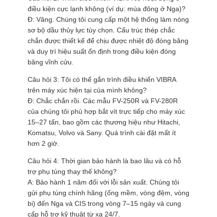
điều kiện cực lạnh không (ví dụ: mùa đông ở Nga)?
Đ: Vâng. Chúng tôi cung cấp một hệ thống làm nóng
sơ bộ dầu thủy lực tùy chọn. Cấu trúc thép chắc
chắn được thiết kế để chịu được nhiệt độ đóng băng
và duy trì hiệu suất ổn định trong điều kiện đóng
băng vĩnh cửu.
Câu hỏi 3: Tôi có thể gắn trình điều khiển VIBRA
trên máy xúc hiện tại của mình không?
Đ: Chắc chắn rồi. Các mẫu FV-250R và FV-280R
của chúng tôi phù hợp bắt vít trực tiếp cho máy xúc
15–27 tấn, bao gồm các thương hiệu như Hitachi,
Komatsu, Volvo và Sany. Quá trình cài đặt mất ít
hơn 2 giờ.
Câu hỏi 4: Thời gian bảo hành là bao lâu và có hỗ
trợ phụ tùng thay thế không?
A: Bảo hành 1 năm đối với lỗi sản xuất. Chúng tôi
gửi phụ tùng chính hãng (ống mềm, vòng đệm, vòng
bi) đến Nga và CIS trong vòng 7–15 ngày và cung
cấp hỗ trợ kỹ thuật từ xa 24/7.