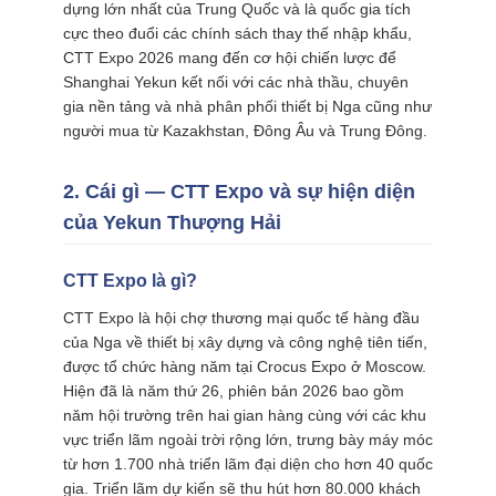
dựng lớn nhất của Trung Quốc và là quốc gia tích
GIÁ
cực theo đuổi các chính sách thay thế nhập khẩu,
CTT Expo 2026 mang đến cơ hội chiến lược để
Shanghai Yekun kết nối với các nhà thầu, chuyên
SITEMAP
gia nền tảng và nhà phân phối thiết bị Nga cũng như
người mua từ Kazakhstan, Đông Âu và Trung Đông.
PRIVACY
POLICY
2. Cái gì — CTT Expo và sự hiện diện
của Yekun Thượng Hải
CTT Expo là gì?
CTT Expo là hội chợ thương mại quốc tế hàng đầu
của Nga về thiết bị xây dựng và công nghệ tiên tiến,
được tổ chức hàng năm tại Crocus Expo ở Moscow.
Hiện đã là năm thứ 26, phiên bản 2026 bao gồm
năm hội trường trên hai gian hàng cùng với các khu
vực triển lãm ngoài trời rộng lớn, trưng bày máy móc
từ hơn 1.700 nhà triển lãm đại diện cho hơn 40 quốc
gia. Triển lãm dự kiến ​​sẽ thu hút hơn 80.000 khách