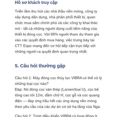
Hồ sơ khách truy cập
Triển lãm thu hút các nhà thầu nền móng, công ty
xây dựng dân dụng, nhà phân phối thiết bị, quan
chức mua sắm chính phủ và các công ty khai thác
mỏ - tất cả những người dùng cuối tiềm năng của
thiết bị đóng cọc. Với 88% người tham dự tham gia
vào các quyết định mua hàng, việc trưng bày tại
CTT Expo mang đến cơ hội tiếp cận trực tiếp với
những người ra quyết định quan trọng nhất.
5. Câu hỏi thường gặp
Câu hỏi 1: Máy đóng cọc thủy lực VIBRA có thể xử lý
những loại cọc nào?
Đáp: Nó đóng cọc ván thép (Larsen/loại U), cọc bê
tông cao tới 12m, dầm chữ H, cọc gỗ và cọc quang
điện — đáp ứng hầu hết các ứng dụng nền móng
theo yêu cầu của các dự án cơ sở hạ tầng của Nga.
Câu hỏi 2: Trình điều khiển VIBRA có hoạt động ở