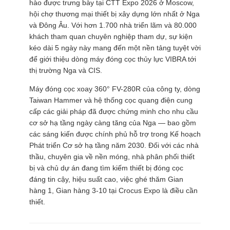
hào được trưng bày tại CTT Expo 2026 ở Moscow,
hội chợ thương mại thiết bị xây dựng lớn nhất ở Nga
và Đông Âu. Với hơn 1.700 nhà triển lãm và 80.000
khách tham quan chuyên nghiệp tham dự, sự kiện
kéo dài 5 ngày này mang đến một nền tảng tuyệt vời
để giới thiệu dòng máy đóng cọc thủy lực VIBRA tới
thị trường Nga và CIS.
Máy đóng cọc xoay 360° FV-280R của công ty, dòng
Taiwan Hammer và hệ thống cọc quang điện cung
cấp các giải pháp đã được chứng minh cho nhu cầu
cơ sở hạ tầng ngày càng tăng của Nga — bao gồm
các sáng kiến ​​được chính phủ hỗ trợ trong Kế hoạch
Phát triển Cơ sở hạ tầng năm 2030. Đối với các nhà
thầu, chuyên gia về nền móng, nhà phân phối thiết
bị và chủ dự án đang tìm kiếm thiết bị đóng cọc
đáng tin cậy, hiệu suất cao, việc ghé thăm Gian
hàng 1, Gian hàng 3-10 tại Crocus Expo là điều cần
thiết.