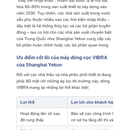
“thay thế nhập khẩu”, nhằm đạt được tỷ lệ nội địa
hóa 60–80% trong sản xuất thiết bị xây dựng vào
năm 2030. Tuy nhiên, các nhà sản xuất trong nước
vẫn phụ thuộc nhiều vào các linh kiện nhập khẩu –
đặc biệt là hệ thống thủy lực và các bộ phận truyền
động – tạo cơ hội cho các nhà sản xuất chuyên biệt
của Trung Quốc như Shanghai Yekun cung cấp các
bộ phận hoàn chỉnh hoặc các bộ phận quan trọng.
Ưu điểm cốt lõi của máy đóng cọc VIBRA
của Shanghai Yekun
Đối với các nhà thầu và nhà phân phối thiết bị đang
phải đối mặt với những áp lực thị trường này, dòng
VIBRA mang lại những lợi thế khác biệt:
Lợi thế
Lợi ích cho khách hàng Nga 
Hoạt động tần số cao,
Bảo vệ các công trình lân cận -
độ rung thấp
cơ sở hạ tầng đô thị và nền cầu