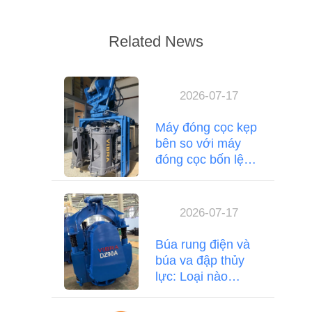
Related News
2026-07-17
Máy đóng cọc kẹp
bên so với máy
đóng cọc bốn lệch
tâm: So sánh hiệu
suất & ứng dụng
2026-07-17
Búa rung điện và
búa va đập thủy
lực: Loại nào
thắng?