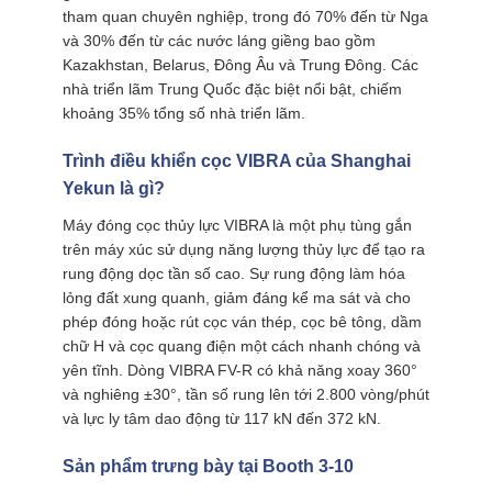
tham quan chuyên nghiệp, trong đó 70% đến từ Nga
và 30% đến từ các nước láng giềng bao gồm
Kazakhstan, Belarus, Đông Âu và Trung Đông. Các
nhà triển lãm Trung Quốc đặc biệt nổi bật, chiếm
khoảng 35% tổng số nhà triển lãm.
Trình điều khiển cọc VIBRA của Shanghai
Yekun là gì?
Máy đóng cọc thủy lực VIBRA là một phụ tùng gắn
trên máy xúc sử dụng năng lượng thủy lực để tạo ra
rung động dọc tần số cao. Sự rung động làm hóa
lỏng đất xung quanh, giảm đáng kể ma sát và cho
phép đóng hoặc rút cọc ván thép, cọc bê tông, dầm
chữ H và cọc quang điện một cách nhanh chóng và
yên tĩnh. Dòng VIBRA FV-R có khả năng xoay 360°
và nghiêng ±30°, tần số rung lên tới 2.800 vòng/phút
và lực ly tâm dao động từ 117 kN đến 372 kN.
Sản phẩm trưng bày tại Booth 3-10