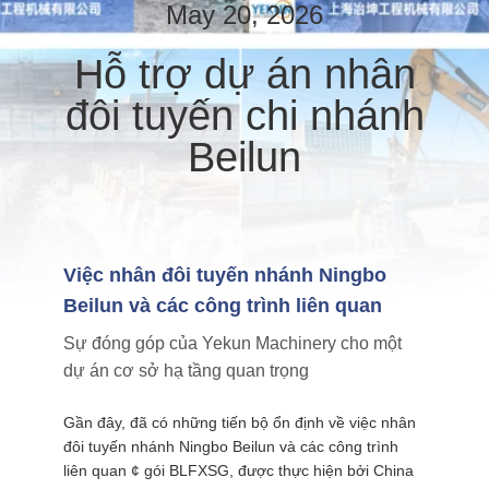
CHÚNG
May 20, 2026
TÔI
Hỗ trợ dự án nhân
đôi tuyến chi nhánh
THAM
Beilun
QUAN
NHÀ
MÁY
Việc nhân đôi tuyến nhánh Ningbo
KIỂM
Beilun và các công trình liên quan
SOÁT
Sự đóng góp của Yekun Machinery cho một
CHẤT
dự án cơ sở hạ tầng quan trọng
LƯỢNG
Gần đây, đã có những tiến bộ ổn định về việc nhân
đôi tuyến nhánh Ningbo Beilun và các công trình
LIÊN
liên quan ¢ gói BLFXSG, được thực hiện bởi China