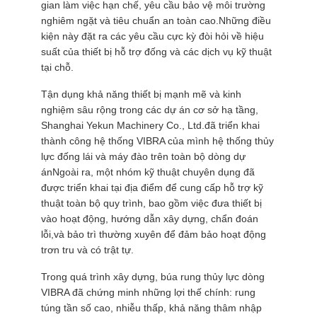
gian làm việc hạn chế, yêu cầu bảo vệ môi trường
GIÁ
nghiêm ngặt và tiêu chuẩn an toàn cao.Những điều
kiện này đặt ra các yêu cầu cực kỳ đòi hỏi về hiệu
suất của thiết bị hỗ trợ đống và các dịch vụ kỹ thuật
SƠ
tại chỗ.
ĐỒ
Tận dụng khả năng thiết bị mạnh mẽ và kinh
TRANG
nghiệm sâu rộng trong các dự án cơ sở hạ tầng,
WEB
Shanghai Yekun Machinery Co., Ltd.đã triển khai
thành công hệ thống VIBRA của mình hệ thống thủy
lực đống lái và máy đào trên toàn bộ dòng dự
PRIVACY
ánNgoài ra, một nhóm kỹ thuật chuyên dụng đã
được triển khai tại địa điểm để cung cấp hỗ trợ kỹ
POLICY
thuật toàn bộ quy trình, bao gồm việc đưa thiết bị
vào hoạt động, hướng dẫn xây dựng, chẩn đoán
lỗi,và bảo trì thường xuyên để đảm bảo hoạt động
trơn tru và có trật tự.
Trong quá trình xây dựng, búa rung thủy lực dòng
VIBRA đã chứng minh những lợi thế chính: rung
túng tần số cao, nhiễu thấp, khả năng thâm nhập