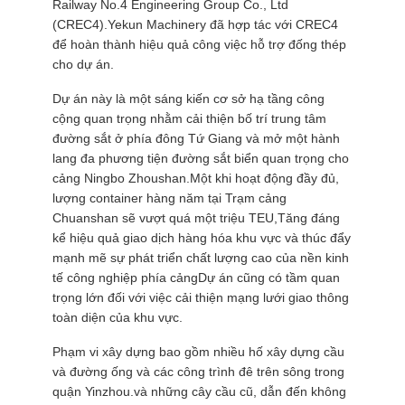
Railway No.4 Engineering Group Co., Ltd
HỆ
(CREC4).Yekun Machinery đã hợp tác với CREC4
CHÚNG
để hoàn thành hiệu quả công việc hỗ trợ đống thép
cho dự án.
TÔI
Dự án này là một sáng kiến cơ sở hạ tầng công
cộng quan trọng nhằm cải thiện bố trí trung tâm
TIN
đường sắt ở phía đông Tứ Giang và mở một hành
TỨC
lang đa phương tiện đường sắt biển quan trọng cho
cảng Ningbo Zhoushan.Một khi hoạt động đầy đủ,
lượng container hàng năm tại Trạm cảng
CÁC
Chuanshan sẽ vượt quá một triệu TEU,Tăng đáng
kể hiệu quả giao dịch hàng hóa khu vực và thúc đẩy
TRƯỜNG
mạnh mẽ sự phát triển chất lượng cao của nền kinh
HỢP
tế công nghiệp phía cảngDự án cũng có tầm quan
trọng lớn đối với việc cải thiện mạng lưới giao thông
toàn diện của khu vực.
YÊU
Phạm vi xây dựng bao gồm nhiều hố xây dựng cầu
CẦU
và đường ống và các công trình đê trên sông trong
BÁO
quận Yinzhou.và những cây cầu cũ, dẫn đến không