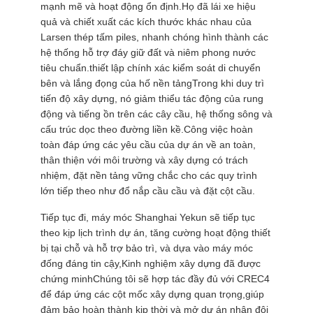
mạnh mẽ và hoạt động ổn định.Họ đã lái xe hiệu
quả và chiết xuất các kích thước khác nhau của
Larsen thép tấm piles, nhanh chóng hình thành các
hệ thống hỗ trợ đáy giữ đất và niêm phong nước
tiêu chuẩn.thiết lập chính xác kiểm soát di chuyển
bên và lắng đọng của hố nền tảngTrong khi duy trì
tiến độ xây dựng, nó giảm thiểu tác động của rung
động và tiếng ồn trên các cây cầu, hệ thống sông và
cấu trúc dọc theo đường liền kề.Công việc hoàn
toàn đáp ứng các yêu cầu của dự án về an toàn,
thân thiện với môi trường và xây dựng có trách
nhiệm, đặt nền tảng vững chắc cho các quy trình
lớn tiếp theo như đổ nắp cầu cầu và đặt cột cầu.
Tiếp tục đi, máy móc Shanghai Yekun sẽ tiếp tục
theo kịp lịch trình dự án, tăng cường hoạt động thiết
bị tại chỗ và hỗ trợ bảo trì, và dựa vào máy móc
đống đáng tin cậy,Kinh nghiệm xây dựng đã được
chứng minhChúng tôi sẽ hợp tác đầy đủ với CREC4
để đáp ứng các cột mốc xây dựng quan trọng,giúp
đảm bảo hoàn thành kịp thời và mở dự án nhân đôi