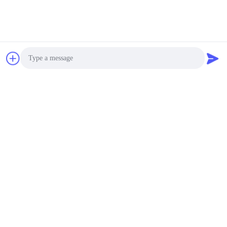
Hoàn hảo cho xây dựng
lòng sông hẹp
có thể đàm phán MOQ:1 bộ
LIÊN HỆ
Máy điều khiển đống pin
quang điện màu xanh -
Động cơ thủy lực và các
thành phần cốt lõi cấu
có thể đàm phán MOQ:1 tập
hình cao
LIÊN HỆ
Photo
Video Call
Máy lái đống trọng
Audio Call
lượng trung bình - Cấu
trúc nhỏ gọn & Trọng
lượng búa 1900kg cho
có thể đàm phán MOQ:1 tập
đống hiệu quả
LIÊN HỆ