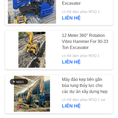
HỆ
Excavator
CHÚNG
có thể đàm phán MOQ:1
LIÊN HỆ
TÔI
12 Meter 360° Rotation
TIN
Vibro Hammer For 30-33
TỨC
Ton Excavator
có thể đàm phán MOQ:1
CÁC
LIÊN HỆ
TRƯỜNG
HỢP
Máy đào kẹp bên gắn
búa rung thủy lực cho
các dự án xây dựng hẹp
YÊU
có thể đàm phán MOQ:1 set
CẦU
LIÊN HỆ
BÁO