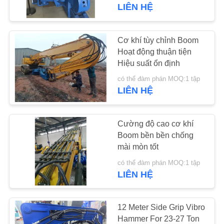
CHÚNG
LIÊN HỆ
TÔI
Cơ khí tùy chỉnh Boom
THAM
Hoạt động thuận tiện
Hiệu suất ổn định
QUAN
có thể đàm phán MOQ:1 tập
NHÀ
LIÊN HỆ
MÁY
Cường độ cao cơ khí
KIỂM
Boom bền bền chống
mài mòn tốt
SOÁT
có thể đàm phán MOQ:1 tập
CHẤT
LIÊN HỆ
LƯỢNG
12 Meter Side Grip Vibro
LIÊN
Hammer For 23-27 Ton