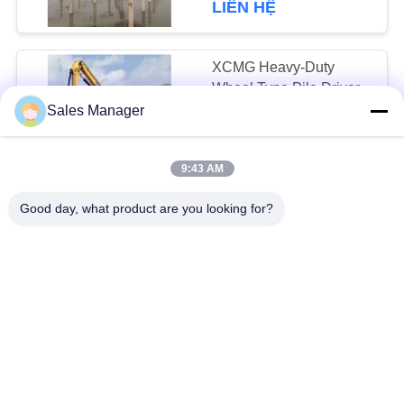
LIÊN HỆ
XCMG Heavy-Duty
Wheel Type Pile Driver ️
Hiệu suất ổn định cho
Sales Manager
các công việc xếp chồng
có thể đàm phán MOQ:1 bộ
tấm từ 6-8 mét
LIÊN HỆ
9:43 AM
Good day, what product are you looking for?
Máy đóng cọc cừ nhỏ
gọn cho máy đào nhỏ |
Dễ dàng lắp đặt | Tương
thích nhiều loại cọc | Lý
có thể đàm phán MOQ:1 bộ
tưởng cho không gian
LIÊN HỆ
chật hẹp
Máy đóng cọc nhỏ gọn
cho không gian hẹp: