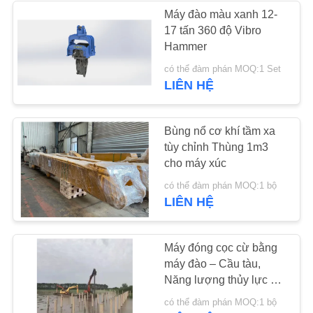
GIÁ
Máy đào màu xanh 12-
17 tấn 360 độ Vibro
Hammer
SƠ
có thể đàm phán MOQ:1 Set
ĐỒ
LIÊN HỆ
TRANG
WEB
Bùng nổ cơ khí tầm xa
tùy chỉnh Thùng 1m3
cho máy xúc
PRIVACY
có thể đàm phán MOQ:1 bộ
POLICY
LIÊN HỆ
Máy đóng cọc cừ bằng
máy đào – Cầu tàu,
Năng lượng thủy lực &
Thủy lực
có thể đàm phán MOQ:1 bộ