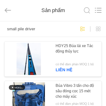
2025
Shanghai
Yekun
Construction
Sản phẩm
Machinery
Co.,
Ltd..
All
NHÀ
Rights
Reserved.
small pile driver
CÁC
HDY25 Búa lái xe Tác
SẢN
động thủy lực
PHẨM
có thể đàm phán MOQ:1 bộ
HIỂN
LIÊN HỆ
THỊ
VR
Búa Vibro 3 tấn cho độ
sâu đóng cọc 15 mét
cho máy xúc
VỀ
có thể đàm phán MOQ:1 bộ