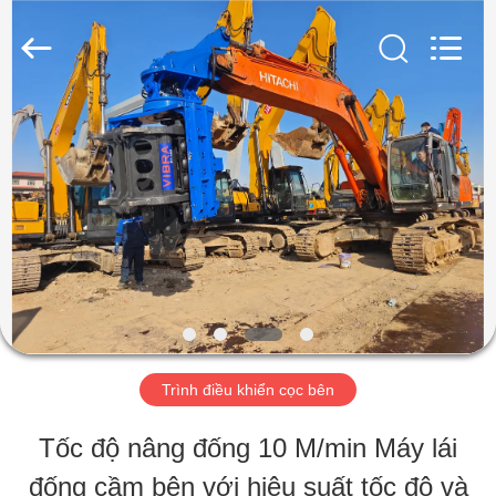
2025
Shanghai
Yekun
Construction
Machinery
Co.,
NHÀ
Ltd..
All
Rights
Reserved.
CÁC
SẢN
PHẨM
HIỂN
Trình điều khiển cọc bên
THỊ
Tốc độ nâng đống 10 M/min Máy lái
VR
đống cầm bên với hiệu suất tốc độ và