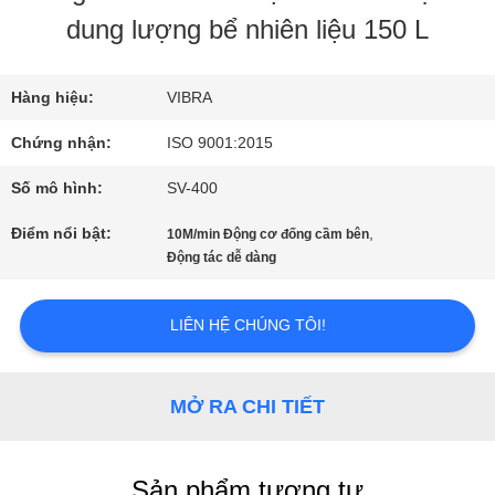
dung lượng bể nhiên liệu 150 L
VỀ
CHÚNG
Hàng hiệu:
VIBRA
Chứng nhận:
ISO 9001:2015
TÔI
Số mô hình:
SV-400
THAM
Điểm nổi bật:
,
10M/min Động cơ đống cầm bên
Động tác dễ dàng
QUAN
NHÀ
LIÊN HỆ CHÚNG TÔI!
MÁY
MỞ RA CHI TIẾT
KIỂM
Sản phẩm tương tự