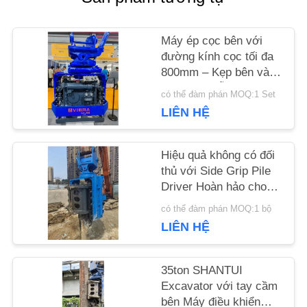
SOÁT
CHẤT
Máy ép cọc bên với
đường kính cọc tối đa
LƯỢNG
800mm – Kẹp bên và
Vận hành dễ dàng
có thể đàm phán MOQ:1 Set
LIÊN
LIÊN HỆ
HỆ
Hiệu quả không có đối
CHÚNG
thủ với Side Grip Pile
Driver Hoàn hảo cho
TÔI
các dự án xây dựng
có thể đàm phán MOQ:1 bộ
LIÊN HỆ
TIN
35ton SHANTUI
TỨC
Excavator với tay cầm
bên Máy điều khiển