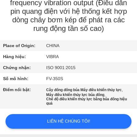
CHÚNG
frequency vibration output (Điều dẫn
pin quang điện với hệ thống kết hợp
TÔI
dòng chảy bơm kép để phát ra các
rung động tần số cao)
THAM
QUAN
Place of Origin:
CHINA
NHÀ
Hàng hiệu:
VIBRA
MÁY
Chứng nhận:
ISO 9001:2015
Số mô hình:
FV-350S
KIỂM
Điểm nổi bật:
,
SOÁT
Cây đống đống búa Máy điều khiển thủy lực
,
Máy điều khiển thủy lực búa đống
Chế độ điều khiển thủy lực bằng búa đống hiệu
CHẤT
quả
LƯỢNG
LIÊN HỆ CHÚNG TÔI!
LIÊN