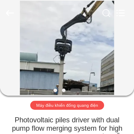
-
2026
Shanghai
Yekun
Construction
Machinery
Co.,
Ltd..
NHÀ
All
Rights
Reserved.
CÁC
SẢN
PHẨM
HIỂN
THỊ
Máy điều khiển đống quang điện
VR
Photovoltaic piles driver with dual
VỀ
pump flow merging system for high