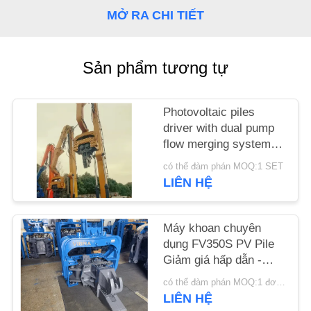
HỆ
MỞ RA CHI TIẾT
CHÚNG
TÔI
Sản phẩm tương tự
TIN
Photovoltaic piles
TỨC
driver with dual pump
flow merging system
for high frequency
CÁC
có thể đàm phán MOQ:1 SET
vibration output (Điều
LIÊN HỆ
TRƯỜNG
dẫn pin quang điện với
hệ thống kết hợp dòng
HỢP
chảy bơm kép để phát
Máy khoan chuyên
ra các rung động tần
dụng FV350S PV Pile
YÊU
số cao)
Giảm giá hấp dẫn -
CẦU
Trình điều khiển cọc
có thể đàm phán MOQ:1 đơn vị
quang điện với hệ
BÁO
LIÊN HỆ
thống thay đổi công cụ