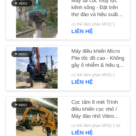
Máy lái cọc thủy lực
HỆ
kênh sông - Đặt trên
CHÚNG
thợ đào và hiệu suất
cao
TÔI
có thể đàm phán MOQ:1
LIÊN HỆ
TIN
Máy điều khiển Micro
TỨC
Pile tốc độ cao - Không
gây ô nhiễm & hiệu quả
CÁC
xây dựng vượt trội
có thể đàm phán MOQ:1
TRƯỜNG
LIÊN HỆ
HỢP
Cọc tấm 8 mét Trình
điều khiển cọc nhỏ /
YÊU
Máy đào nhỏ Vibro
CẦU
Hammer
có thể đàm phán MOQ:1 bộ
BÁO
LIÊN HỆ