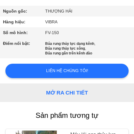
CHÚNG
TÔI
Nguồn gốc:
THƯỢNG HẢI
Hàng hiệu:
VIBRA
THAM
Số mô hình:
FV-150
QUAN
Điểm nổi bật:
,
Búa rung thủy lực dạng kênh
,
Búa rung thủy lực sông
NHÀ
Búa rung gắn trên kênh đào
MÁY
LIÊN HỆ CHÚNG TÔI!
KIỂM
SOÁT
MỞ RA CHI TIẾT
CHẤT
LƯỢNG
Sản phẩm tương tự
LIÊN