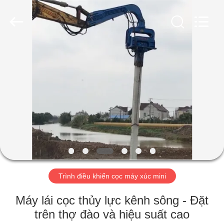
-
2026
Shanghai
Yekun
Construction
Machinery
Co.,
Ltd..
NHÀ
All
Rights
Reserved.
CÁC
SẢN
PHẨM
HIỂN
THỊ
Trình điều khiển cọc máy xúc mini
VR
Máy lái cọc thủy lực kênh sông - Đặt
VỀ
trên thợ đào và hiệu suất cao