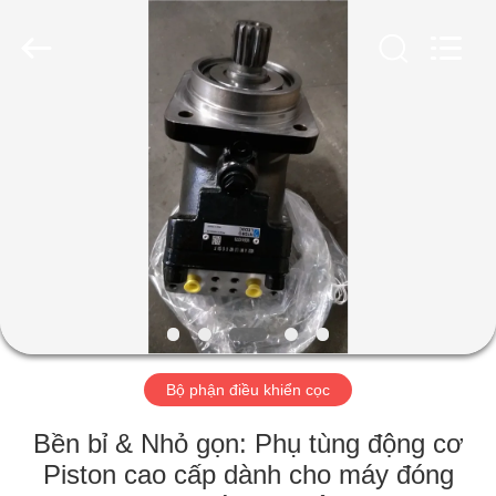
-
2026
Shanghai
Yekun
Construction
Machinery
Co.,
Ltd..
NHÀ
All
Rights
Reserved.
CÁC
SẢN
PHẨM
HIỂN
THỊ
Bộ phận điều khiển cọc
VR
Bền bỉ & Nhỏ gọn: Phụ tùng động cơ
VỀ
Piston cao cấp dành cho máy đóng