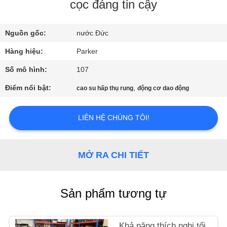
CHÚNG
cọc đáng tin cậy
TÔI
Nguồn gốc:
nước Đức
THAM
Hàng hiệu:
Parker
QUAN
Số mô hình:
107
NHÀ
Điểm nổi bật:
,
cao su hấp thụ rung
động cơ dao động
MÁY
LIÊN HỆ CHÚNG TÔI!
KIỂM
SOÁT
MỞ RA CHI TIẾT
CHẤT
LƯỢNG
Sản phẩm tương tự
LIÊN
Khả năng thích nghi tối