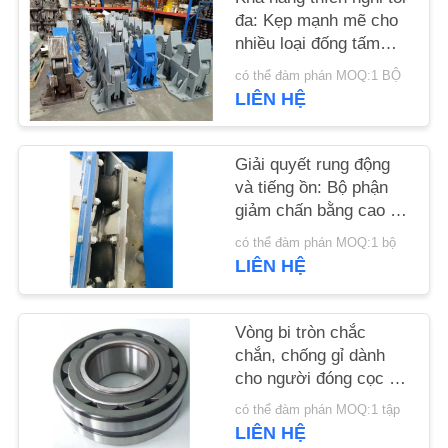
HỆ
đa: Kẹp mạnh mẽ cho
CHÚNG
nhiều loại đống tấm
trên máy đào của bạn
TÔI
có thể đàm phán MOQ:1 BỘ
LIÊN HỆ
TIN
Giải quyết rung động
TỨC
và tiếng ồn: Bộ phận
giảm chấn bằng cao su
hiệu suất cao dành cho
CÁC
có thể đàm phán MOQ:1 bộ
máy đóng cọc
LIÊN HỆ
TRƯỜNG
HỢP
Vòng bi tròn chắc
chắn, chống gỉ dành
YÊU
cho người đóng cọc có
CẦU
yêu cầu cao
có thể đàm phán MOQ:1 tập
BÁO
LIÊN HỆ