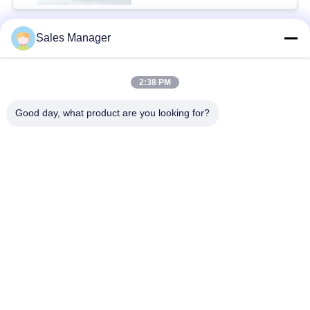
GIÁ
Sales Manager
Danh mục phổ biến
Tất cả
SITEMAP
các
2:38 PM
Tài xế cọc thủy lực
Máy xúc đóng cọc
PRIVACY
Good day, what product are you looking for?
POLICY
Trình điều khiển cọc
Máy búa rung điện
bên
Bốn trình điều khiển
Máy điều khiển 360
đống kỳ lạ
độ
Trình điều khiển cọc
Thiết bị đóng cọc bê
máy xúc mini
tông