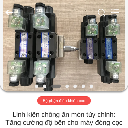
-
2026
Shanghai
Yekun
Construction
Machinery
Co.,
Ltd..
NHÀ
All
Rights
Reserved.
CÁC
SẢN
PHẨM
HIỂN
THỊ
Bộ phận điều khiển cọc
VR
Linh kiện chống ăn mòn tùy chỉnh:
VỀ
Tăng cường độ bền cho máy đóng cọc