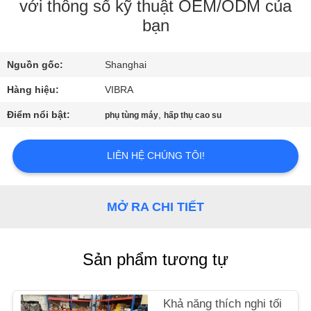
CHÚNG
với thông số kỹ thuật OEM/ODM của
bạn
TÔI
Nguồn gốc:
Shanghai
THAM
Hàng hiệu:
VIBRA
QUAN
NHÀ
Điểm nổi bật:
,
phụ tùng máy
hấp thụ cao su
MÁY
LIÊN HỆ CHÚNG TÔI!
KIỂM
SOÁT
MỞ RA CHI TIẾT
CHẤT
LƯỢNG
Sản phẩm tương tự
LIÊN
Khả năng thích nghi tối